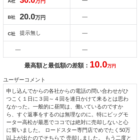
30.0
―
万円
A社
20.0
―
万円
B社
提示無し
―
C社
―
―
10.0
最高額と最低額の差額：
万円
ユーザーコメント
申し込んでからの各社からの電話の問い合わせがひ
つこく１日に３回～４回を連日かけて来るとは思わ
なかった。一般的に昼間は、働いているのですか
ら、すぐ返事をするのは無理なのに。特にビッグモ
ーター高松が最悪でココでは絶対に売却しないと心
に誓いました。 ロードスター専門店でめでたく50万
以上が出たのでそちらで 売却しました。 もう二度と