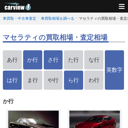
車買取・中古車査定
車買取相場を調べる
マセラティの買取相場・査定
マセラティの買取相場・査定相場
あ行
か行
さ行
た行
な行
英数字
は行
ま行
や行
ら行
わ行
か行