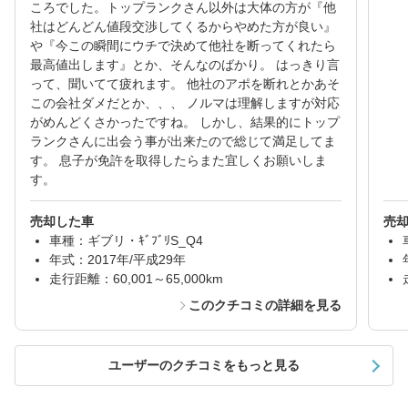
ころでした。トップランクさん以外は大体の方が『他
社はどんどん値段交渉してくるからやめた方が良い』
や『今この瞬間にウチで決めて他社を断ってくれたら
最高値出します』とか、そんなのばかり。 はっきり言
って、聞いてて疲れます。 他社のアポを断れとかあそ
この会社ダメだとか、、、 ノルマは理解しますが対応
がめんどくさかったですね。 しかし、結果的にトップ
ランクさんに出会う事が出来たので総じて満足してま
す。 息子が免許を取得したらまた宜しくお願いしま
す。
売却した車
売
車種：ギブリ・ｷﾞﾌﾞﾘS_Q4
年式：2017年/平成29年
走行距離：60,001～65,000km
このクチコミの詳細を見る
ユーザーのクチコミをもっと見る