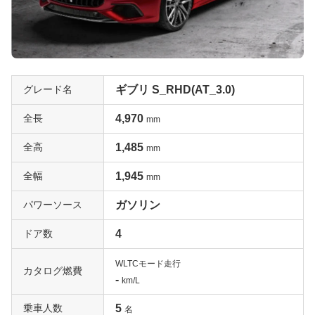
グレード名
ギブリ S_RHD(AT_3.0)
全長
4,970
mm
全高
1,485
mm
全幅
1,945
mm
パワーソース
ガソリン
ドア数
4
WLTCモード走行
カタログ燃費
-
km/L
乗車人数
5
名