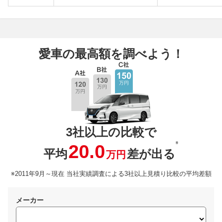
愛車の最高額を調べよう！
3社以上の比較で
※
20.0
平均
差が出る
万円
※2011年9月～現在 当社実績調査による3社以上見積り比較の平均差額
メーカー