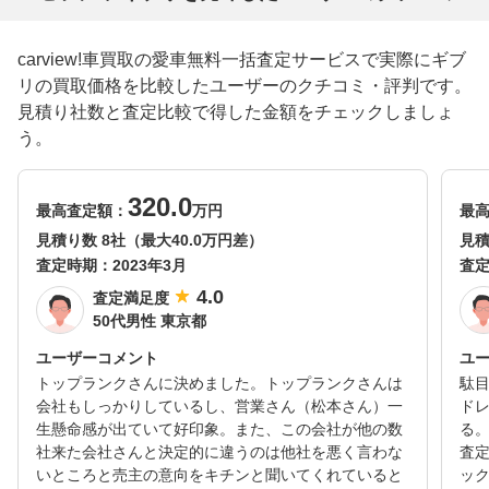
carview!車買取の愛車無料一括査定サービスで実際にギブ
リの買取価格を比較したユーザーのクチコミ・評判です。
見積り社数と査定比較で得した金額をチェックしましょ
う。
320.0
最高査定額：
万円
最
見積り数 8社（最大40.0万円差）
見積
査定時期：
2023年3月
査
4.0
査定満足度
50代男性 東京都
ユーザーコメント
ユ
トップランクさんに決めました。トップランクさんは
駄目
会社もしっかりしているし、営業さん（松本さん）一
ド
生懸命感が出ていて好印象。また、この会社が他の数
る。
社来た会社さんと決定的に違うのは他社を悪く言わな
査
いところと売主の意向をキチンと聞いてくれていると
ッ