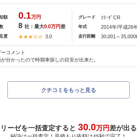
0.1
万円
却額
グレード
ｴﾘｰｾﾞCR
8
社：最大
0.0万円
差
数
年式
2014年/平成26
足度
走行距離
3.0
30,001～35,000
ザーコメント
額が分かったので時期車探しの目安が出来た。
クチコミをもっと見る
30.0
エリーゼを一括査定すると
万円
差が出る
秘訣は一括査定！見積もり依頼は45秒で完了！