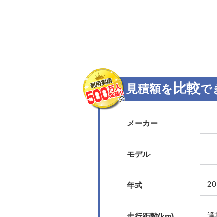
比較
見積額を
で
メーカー
モデル
年式
走行距離(km)