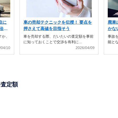
取に
車の売却テクニックを伝授！ 要点を
廃車
法も
押さえて高値を目指そう
かな
すか、
車を売却する際、だいたいの査定額を事前
事故
に知っておくことで交渉を有利に…
能と
/04/10
2026/04/09
の査定額