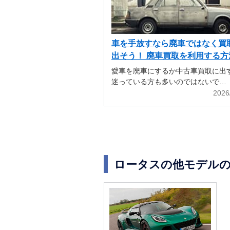
車を手放すなら廃車ではなく買
出そう！ 廃車買取を利用する方
解説
愛車を廃車にするか中古車買取に出
迷っている方も多いのではないで…
2026
ロータスの他モデル