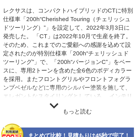
レクサスは、コンパクトハイブリッドのCTに特別
仕様車「200h“Cherished Touring（チェリッシュ
ドツーリング）”」を設定して、2022年3月3日に
発売した。 「CT」は2022年10月で生産を終了。
そのため、これまでのご愛顧への感謝を込めて設
定されたのが特別仕様車「200h“チェリッシュド
ツーリング”」で、「200h“バージョンC”」をベー
スに、専用2トーンを含めた全6色のボディカラー
を採用。またフロントグリルやフロントフォグラ
ンプベゼルなどに専用のシルバー塗装を施して、
エレガントなスタイリングとしている。 インテリ
アは、シートに特別仕様車専用クリムゾン＆ブラ
もっと読む
ック・クリムゾンステッチを採用。ドアトリムや
インストルメントパネルなどにはブラックに映え
るクリムゾンステッチを施すことで、上質さを際
まとめて比較！見積もりは45秒で完了！