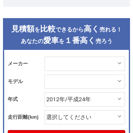
見積額
比較
高く
を
できるから
売れる！
愛車
１番高く
あなたの
を
売ろう
メーカー
モデル
年式
走行距離(km)