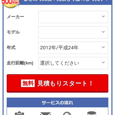
ーツは専用本革シートにオプションするなど、快
適性を高めた。 2012年10月にはCT200h標準仕様
をベースに“version C”の装備に加え、専用L te
メーカー
x（エルテックス）シートを特別装備し、ミディア
ムシルバーのオーナメントパネル（専用メタリッ
モデル
クフィル ム）を採用するなど、よりスタイリッシ
ュな室内空間を実現した特別仕様車“クリエイティ
年式
ブ テキスタイル インテリア”を発売した。
走行距離(km)
見積もりスタート！
無料