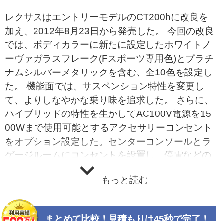
レクサスはエントリーモデルのCT200hに改良を
加え、2012年8月23日から発売した。 今回の改良
では、ボディカラーに新たに設定したホワイトノ
ーヴァガラスフレーク(Fスポーツ専用色)とプラチ
ナムシルバーメタリックを含む、全10色を設定し
た。 機能面では、サスペンション特性を変更し
て、よりしなやかな乗り味を追求した。 さらに、
ハイブリッドの特性を生かしてAC100V電源を15
00Wまで使用可能とするアクセサリーコンセント
をオプション設定した。センターコンソールとラ
ゲージルームにコンセントを設置し、停電などの
非常時に車両を発電機として活用が可能だ。 この
もっと読む
ほか、フロントドアに撥水機能付きスーパーUVカ
ットガラスを採用するとともに、助手席4ウェイ
パワーシートをバージョンLに標準装備し、Fスポ
まとめて比較！見積もりは45秒で完了！