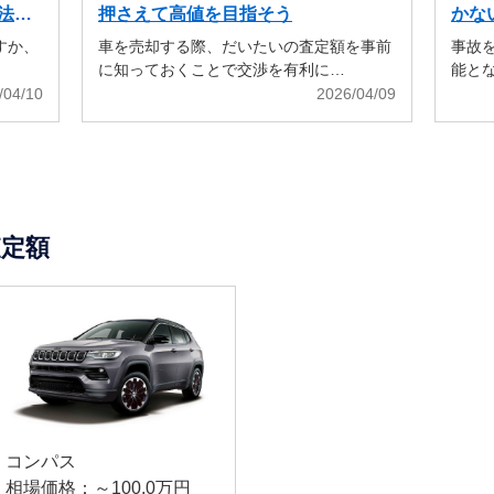
法も
押さえて高値を目指そう
かな
すか、
車を売却する際、だいたいの査定額を事前
事故
に知っておくことで交渉を有利に…
能と
/04/10
2026/04/09
定額
コンパス
相場価格：～100.0万円