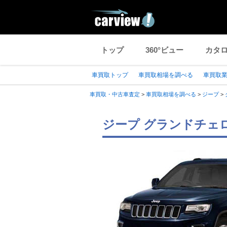
トップ
360°ビュー
カタ
車買取トップ
車買取相場を調べる
車買取
車買取・中古車査定
>
車買取相場を調べる
>
ジープ
>
ジープ グランドチェロ