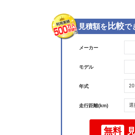
比較
見積額を
で
メーカー
モデル
年式
走行距離(km)
無料