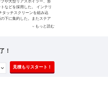
ンプや大型リアスポイラー、形
トなどを採用した。 インテリ
ンチタッチスクリーンを組み込
面の下に集約した。またステア
れた形となる曲線的なデザイン
もっと読む
方式7インチマルチビュークラス
えている。 搭載エンジンはV型
の5.7リッターと同6.4リッター
れも電子制御8速ATが組み合わさ
了！
る。 安全装備やセキュリティ
のぼるアイテムが用意されてい
ンの搭載車がラレードとリミテッ
見積もりスタート！
トで、6.4リッターはSRT8とな
。 2014年3月1日には全グレ
装備して発売した。 同年7月5
専用装備を施した特別仕様車
売した。 2015年3月2日には