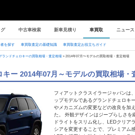
ログ
中古車検索
新車見積り
車買取
ニュース
業者を探す
車買取査定の基礎知識
車買取査定お役立ちガイド
グランドチェロキーの買取相場・査定相場
>
2014年07月〜モデルの買取相場・査定相場
キー 2014年07月～モデルの買取相場・
フィアットクラスイラージャパンは
ップモデルであるグランドチェロキ
やメカニズムの変更などの改良を加え、
た。 外観デザインはジープらしさを
ドライトをスリム化し、LEDクリア
シアを変更することで、プレミアム