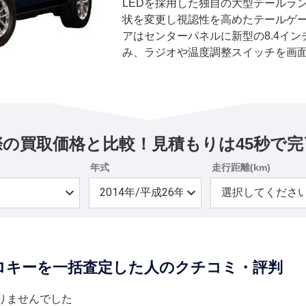
LEDを採用した独自の大型テールラ
状を変更し視認性を高めたテールゲー
アはセンターパネルに新型の8.4イ
み、ラジオや温度調整スイッチを画
リングホイールにすっぽりと縁取ら
で、鮮明な色と画像を表示するTFT
ターディスプレイも先進的な印象を与
6気筒の3.6リッターを始め、V型8気筒
HEMIの3機種で変わらないが、いず
際の買取価格と比較！見積もりは45秒で完
れるようになり、燃費を向上させてい
装備などは、クラス最多となる60に
年式
走行距離(km)
る。 グレードは3.6リッターエンジ
ドの2グレード、5.7リッターはサミッ
る。合計4グレードのバリエーションだ
ードにナビゲーションシステムを標準
日にはラレードをベースに内外装に
ロキーを一括査定した人のクチコミ・評判
「アルティテュード」を200台限定で発
価格改定を行った。
りませんでした