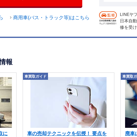
LINE
ら
商用車(バス・トラック等)はこちら
日本自動
修を受け
情報
車買取ガイド
車買取ガ
取に
車の売却テクニックを伝授！ 要点を
廃車