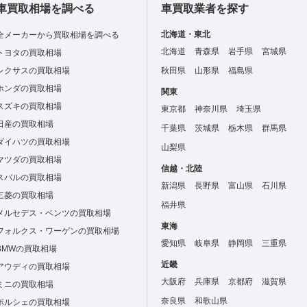
車買取相場を調べる
車買取業者を探す
北海道・東北
全メーカーから買取相場を調べる
北海道
青森県
岩手県
宮城県
トヨタの買取相場
レクサスの買取相場
秋田県
山形県
福島県
ホンダの買取相場
関東
スズキの買取相場
東京都
神奈川県
埼玉県
日産の買取相場
千葉県
茨城県
栃木県
群馬県
ダイハツの買取相場
山梨県
マツダの買取相場
信越・北陸
スバルの買取相場
新潟県
長野県
富山県
石川県
三菱の買取相場
福井県
メルセデス・ベンツの買取相場
東海
フォルクス・ワーゲンの買取相場
愛知県
岐阜県
静岡県
三重県
BMWの買取相場
近畿
アウディの買取相場
大阪府
兵庫県
京都府
滋賀県
ミニの買取相場
奈良県
和歌山県
ポルシェの買取相場