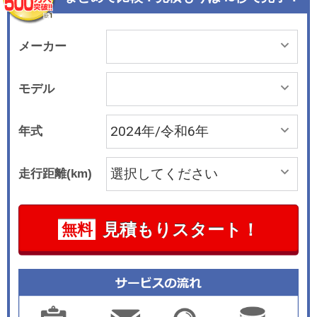
既存の「アイオニック5」と比べて全長が80mm、
全幅が50mm拡大している。 パワーユニットは前
後に搭載される2基の永久磁石同期モーターを搭
メーカー
載。フロントは最高出力175kW（238PS）、最大
トルク370Nm、リアは最高出力303kW（412P
モデル
S）、最大トルク400Nmを発生し、システムトー
タルの最高出力は448 kW（609PS）、最大トル
年式
クは740Nmという。リチウムイオンバッテリーは
84kWhの大容量で、「N Grin Boost（NGB）」と
走行距離(km)
呼ばれるブースト機能（10秒間）を使うと、最高
出力は478kW（650PS）、最大トルクは770Nm
にまで引き上げられ、0-100km/h加速のタイムは
見積もりスタート！
無料
通常が3.5秒、NGB使用時は3.4秒と公表されてい
る。最高速度は260km/h。一充電航続距離はWLT
Cモードで561km。 足回りでは、N専用電子制御
サスペンションを装備して、ホイールGセンサー