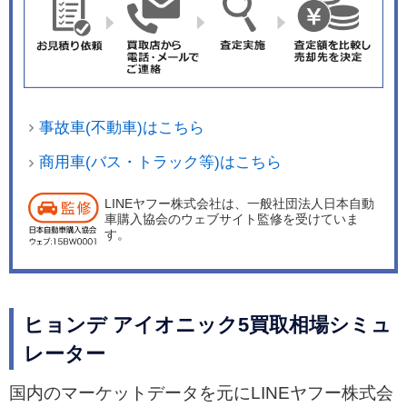
＋6軸ジャイロセンサーにより制御精度を向上。
また、大容量可変ダンパーを採用し、走行性能を
最適化する。さらに、N専用高性能ブレーキを備
え、前輪4ピストン大口径ブレーキを採用し、最
大0.6G減速が可能なNブレーキリジェン（ NBR
事故車(不動車)はこちら
）回生制動により、強力な制動性能を発揮すると
謳っている。 エクステリアには、空力性能向上を
商用車(バス・トラック等)はこちら
図ったブラック（ツヤあり）のN専用フロントバ
LINEヤフー株式会社は、一般社団法人日本自動
ンパーおよびN専用リアバンパー&amp;ディフュ
車購入協会のウェブサイト監修を受けていま
ーザー、N専用21インチ鍛造ホイール＆ピレリ P-
す。
Zeroタイヤなどを採用した。 インテリアでは、N
専用レザーステアリングホイールや、サーキット
走行時でもドライバーの姿勢を維持するというN
ヒョンデ アイオニック5買取相場シミュ
専用センターコンソールを装備している。 ボディ
レーター
カラーは、全10色をラインアップする。
国内のマーケットデータを元にLINEヤフー株式会