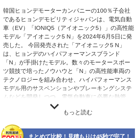
韓国ヒョンデモーターカンパニーの100％子会社
であるヒョンデモビリティジャパンは、電気自動
車（EV）「IONIQ5（アイオニック5）」の高性能
モデル「アイオニック5 N」を2024年6月5日に発
売した。 今回発売された「アイオニック5 N」
は、ヒョンデのハイパフォーマンスブランド
「N」が手掛けたモデル。数々のモータースポー
ツ競技で培ったノウハウと「N」の高性能車両の
テクノロジーを組み合わせ、ハイパフォーマンス
モデル用のサスペンションやブレーキングシステ
ムなどを開発しつつ、電気自動車に必要な熱管
理、回生ブレーキなどの電動化技術を採用した。
もっと読む
ボディサイズは全長4715mm&#215;全幅1940mm
&#215;全高1625mm、ホイールベース3000mm
で、専用のバンパーやオーバーフェンダーにより
まとめて比較！見積もりは45秒で完了！