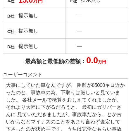
15.0
提示無し
万円
A社
E社
提示無し
―
B社
提示無し
―
C社
提示無し
―
D社
0.0
最高額と最低額の差額：
万円
ユーザーコメント
大事にしていた車なんですが、 距離が85000キロ近か
ったのと、事故車の為、下取りは厳しいと見ていま
した。 各社メールで概算をおしえてくれましたが、
それより大幅に下がるだろうと。 最初にガリバーさ
んに 見ていただきましたが、事故車だから、とか古
いからなどマイナスのことをあまり言わず査定して
下さったのが決め手です。 うちは完全なもらい事故