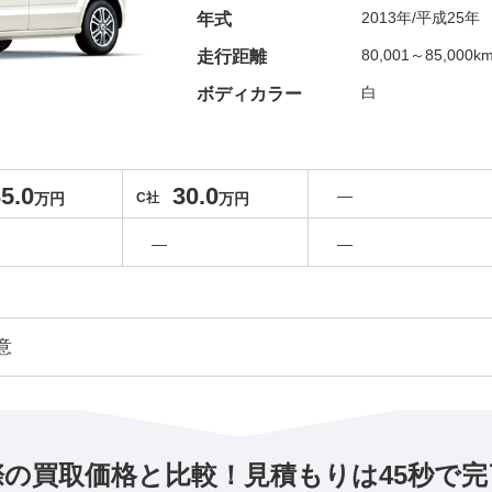
2013年/平成25年
年式
80,001～85,000k
走行距離
白
ボディカラー
5.0
30.0
―
万円
C社
万円
―
―
意
際の買取価格と比較！見積もりは45秒で完