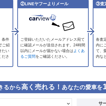
②LINEヤフーよりメール
③査
、条件
ご登録いただいたメールアドレス宛て
各査
でご紹
に確認メールが送信されます。24時間
内に
けたい
以内にメールが届かない場合は
よくあ
て、
くださ
るご質問
をご確認ください。
内な
高く売れる！
きるから
あなたの愛車を
サ