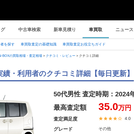
ログ
中古車検索
新車見積り
車買取
ニュース
業者を探す
車買取査定の基礎知識
車買取査定お役立ちガイド
N-BOXの買取相場・査定相場
>
クチコミ・レビュー
>
クチコミ詳細
取実績・利用者のクチコミ詳細【毎日更新】
50代男性 査定時期：
2024
35.0
最高査定額
万円
4.0
査定満足度
その他
グレード