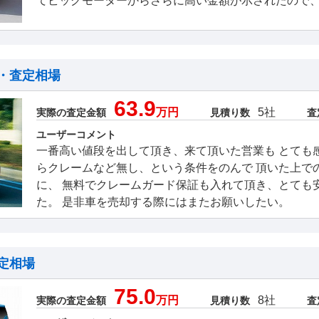
てビッグモーターからさらに高い金額が示されたので
・査定相場
63.9
万円
5社
実際の査定金額
見積り数
査
ユーザーコメント
一番高い値段を出して頂き、来て頂いた営業も とても
らクレームなど無し、という条件をのんで 頂いた上で
に、 無料でクレームガード保証も入れて頂き、とても
た。 是非車を売却する際にはまたお願いしたい。
定相場
75.0
万円
8社
実際の査定金額
見積り数
査