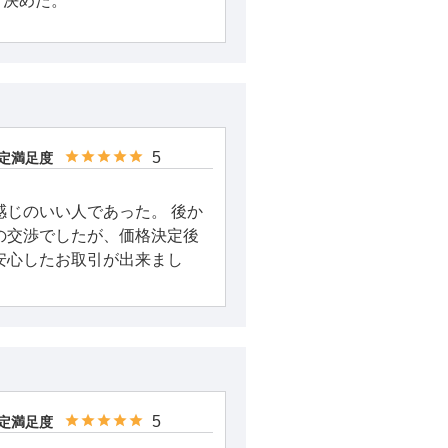
、決めた。
5
定満足度
感じのいい人であった。 後か
の交渉でしたが、価格決定後
安心したお取引が出来まし
5
定満足度