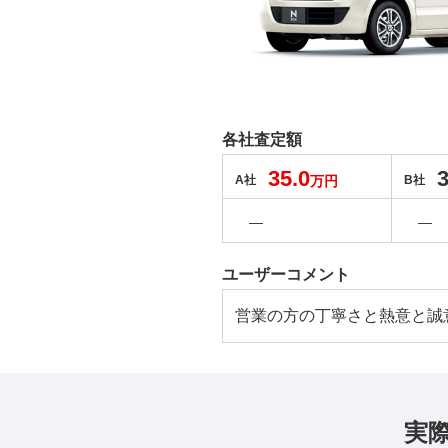
各社査定額
35.0
3
A社
万円
B社
―
―
ユーザーコメント
営業の方の丁寧さと熱意と誠
実