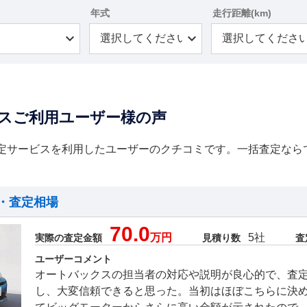
年式
走行距離(km)
スご利用ユーザー様の声
定サービスを利用したユーザーのクチコミです。一括査定なら
・査定相場
70.0
万円
5社
実際の査定金額
見積り数
査
ユーザーコメント
オートバックスの担当者の対応や説明が良心的で、査
し、大変信頼できると思った。当初はほぼこちらに決