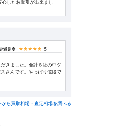
安心したお取引が出来まし
5
定満足度
ただきました。合計８社の中ダ
ポスさんです。やっぱり値段で
ーから買取相場・査定相場を調べる
2