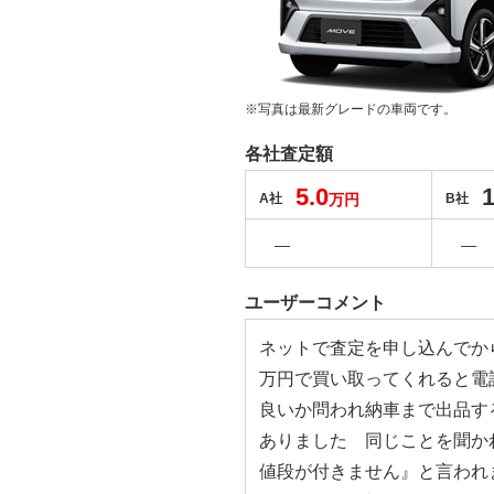
※写真は最新グレードの車両です。
各社査定額
5.0
1
A社
万円
B社
―
―
ユーザーコメント
ネットで査定を申し込んでか
万円で買い取ってくれると電
良いか問われ納車まで出品す
ありました 同じことを聞か
値段が付きません』と言われ