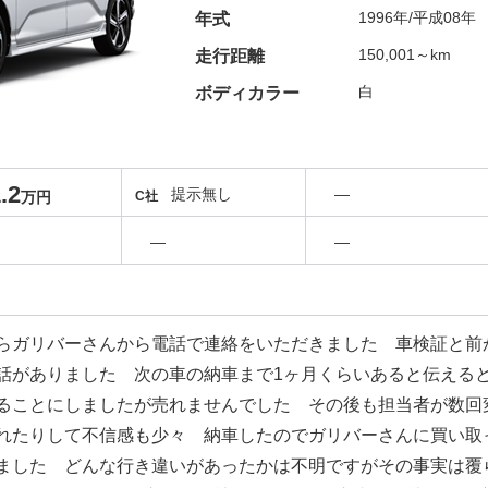
1996年/平成08年
年式
150,001～km
走行距離
白
ボディカラー
.2
提示無し
―
万円
C社
―
―
らガリバーさんから電話で連絡をいただきました 車検証と前
話がありました 次の車の納車まで1ヶ月くらいあると伝える
ることにしましたが売れませんでした その後も担当者が数回
れたりして不信感も少々 納車したのでガリバーさんに買い取
ました どんな行き違いがあったかは不明ですがその事実は覆