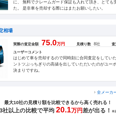
に、 無料でクレームガード保証も入れて頂き、とても
た。 是非車を売却する際にはまたお願いしたい。
定相場
75.0
万円
8社
実際の査定金額
見積り数
査
ユーザーコメント
はじめて車を売却するので同時刻に合同査定をしてい
ントツぶっちぎりの高値を出していただいたのがユー
決まりですね。
全メーカ
最大10社の見積り額を比較できるから高く売れる！
20.1
3社以上の比較で平均
万円
差が出る！
※