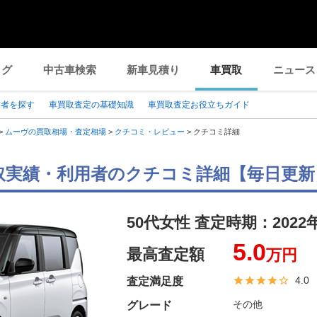
ログ
中古車検索
新車見積り
車買取
ニュース
業者を探す
車買取査定の基礎知識
車買取査定お役立ちガイド
>
ムーヴの買取相場・査定相場
>
クチコミ・レビュー
>
クチコミ詳細
取実績・利用者のクチコミ詳細【毎日更新
50代女性 査定時期：
2022
5.0
最高査定額
万円
4.0
査定満足度
その他
グレード