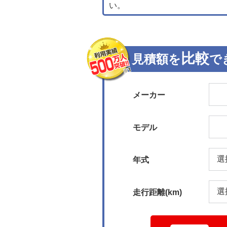
い。
比較
見積額を
で
メーカー
モデル
年式
走行距離(km)