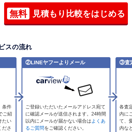
無料
見積もり比較をはじめる
ビスの流れ
②LINEヤフーよりメール
③査
、条件
ご登録いただいたメールアドレス宛て
各査
でご紹
に確認メールが送信されます。24時間
内に
けたい
以内にメールが届かない場合は
よくあ
て、
くださ
るご質問
をご確認ください。
内な