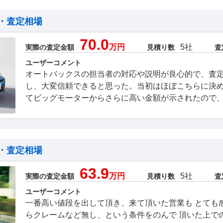
・査定相場
70.0
万円
5社
実際の査定金額
見積り数
査
ユーザーコメント
オートバックスの担当者の対応や説明が良心的で、査
し、大変信頼できると思った。当初はほぼこちらに決
てビッグモーターからさらに高い金額が示されたので
・査定相場
63.9
万円
5社
実際の査定金額
見積り数
査
ユーザーコメント
一番高い値段を出して頂き、来て頂いた営業も とても
らクレームなど無し、という条件をのんで 頂いた上で