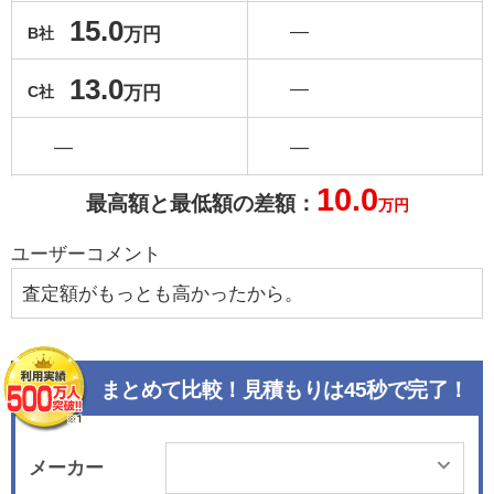
15.0
―
万円
B社
13.0
―
万円
C社
―
―
10.0
最高額と最低額の差額：
万円
ユーザーコメント
査定額がもっとも高かったから。
まとめて比較！見積もりは45秒で完了！
メーカー