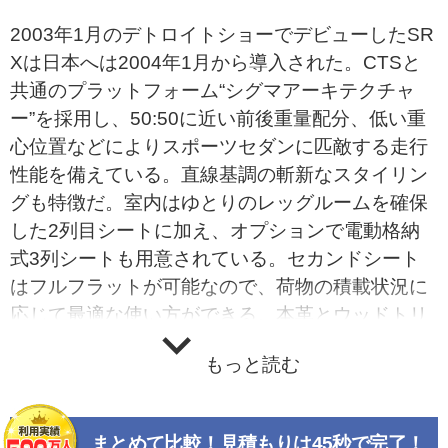
2003年1月のデトロイトショーでデビューしたSR
Xは日本へは2004年1月から導入された。CTSと
共通のプラットフォーム“シグマアーキテクチャ
ー”を採用し、50:50に近い前後重量配分、低い重
心位置などによりスポーツセダンに匹敵する走行
性能を備えている。直線基調の斬新なスタイリン
グも特徴だ。室内はゆとりのレッグルームを確保
した2列目シートに加え、オプションで電動格納
式3列シートも用意されている。セカンドシート
はフルフラットが可能なので、荷物の積載状況に
応じて最適な使い方ができる。本革とウッドトリ
ムを組み合わせたインパネは、キャデラックなら
もっと読む
ではの高級感をアピールする。リアルタイムにダ
ンパーの減衰力調整を行うマグネティック・ライ
ド・コントロールを搭載し、優れた乗り心地とハ
まとめて比較！見積もりは45秒で完了！