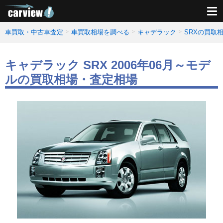
車買取・中古車査定
車買取相場を調べる
キャデラック
SRXの買取
キャデラック SRX 2006年06月～モデ
ルの買取相場・査定相場