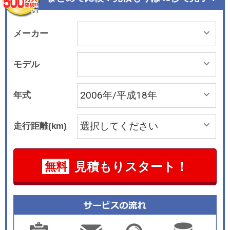
ンドリングを実現した。エンジンはV型8気筒4.6
リッターに加え、2005年モデルからはV型6気筒3.
6リッターも選べるようになった。これに5速ATが
メーカー
組み合わされる。大きな開口部を持ち車内全面へ
の採光が可能なオープンエア感覚の「ウルトラビ
モデル
ュー」はオプションで設定される。各種エアバッ
グのほか、ABS、トラクションコントロール、ス
年式
タビリトラックなど、豊富な安全装備も標準装備
されている。2006年5月からの06年モデルでは、
走行距離(km)
パワーリフトゲートを採用したほか、ドアの開口
部を変更して乗降性を改善し、新デザインのアル
ミホイールを採用した。
見積もりスタート！
無料