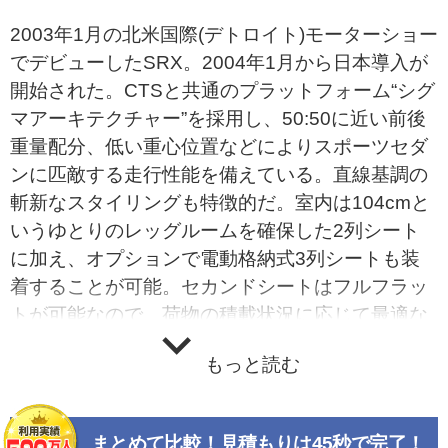
2003年1月の北米国際(デトロイト)モーターショー
でデビューしたSRX。2004年1月から日本導入が
開始された。CTSと共通のプラットフォーム“シグ
マアーキテクチャー”を採用し、50:50に近い前後
重量配分、低い重心位置などによりスポーツセダ
ンに匹敵する走行性能を備えている。直線基調の
斬新なスタイリングも特徴的だ。室内は104cmと
いうゆとりのレッグルームを確保した2列シート
に加え、オプションで電動格納式3列シートも装
着することが可能。セカンドシートはフルフラッ
トが可能なので、荷物の積載状況に応じて最適な
使い方ができる。このほか、室内の随所に豊富な
もっと読む
収納スペースが設けられた。本革とウッドトリム
を組み合わせたインパネは、キャデラックならで
はの高級感をアピールする。走りについては高い
まとめて比較！見積もりは45秒で完了！