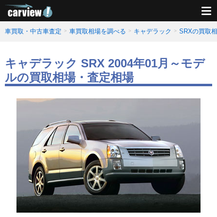
車買取・中古車査定
車買取相場を調べる
キャデラック
SRXの買取
キャデラック SRX 2004年01月～モデ
ルの買取相場・査定相場