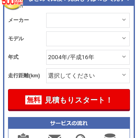
車両コントロールシステムなどを備えたほか、リ
アルタイムにダンパーの減衰力調整を行うマグネ
ティック・ライド・コントロールを搭載。優れた
メーカー
乗り心地とハンドリングを実現している。エンジ
ンは4.6リッター V8。これに5速ATの組み合わ
モデル
せ。オプション設定となる“ウルトラビュー”はフ
ロントシートと2列目シートの上部に全長1.7mの
年式
開口部を持ち、車内ほぼ全面に採光が可能なほ
か、開放するとオープンエア感覚の走行が楽しめ
走行距離(km)
るものだ。運転席、助手席、前席サイドなどに設
置されたエアバッグのほかに、ABS、トラクショ
ンコントロールシステム、スタビリトラックな
見積もりスタート！
無料
ど、豊富な安全装備もすべて標準で用意されてい
る。