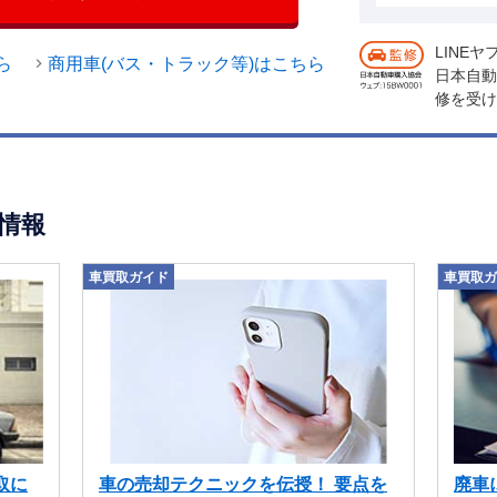
LINE
ら
商用車(バス・トラック等)はこちら
日本自動
修を受け
情報
車買取ガイド
車買取ガ
取に
車の売却テクニックを伝授！ 要点を
廃車