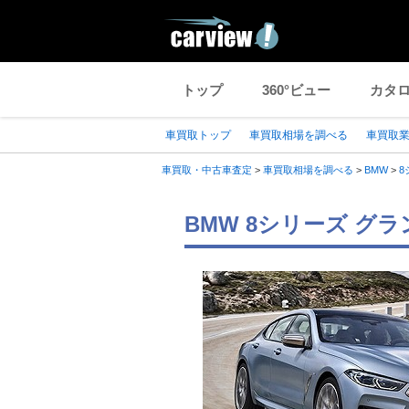
トップ
360°ビュー
カタ
車買取トップ
車買取相場を調べる
車買取
車買取・中古車査定
>
車買取相場を調べる
>
BMW
>
8
BMW 8シリーズ グラ