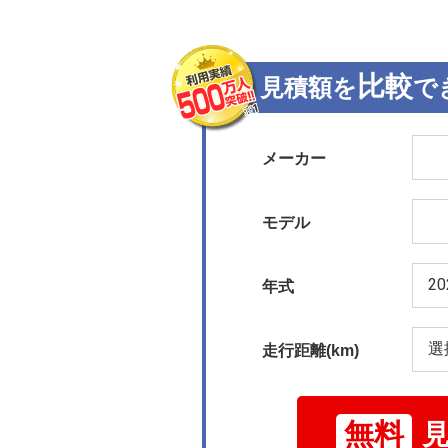
比較
見積額を
で
メーカー
モデル
年式
走行距離(km)
無料