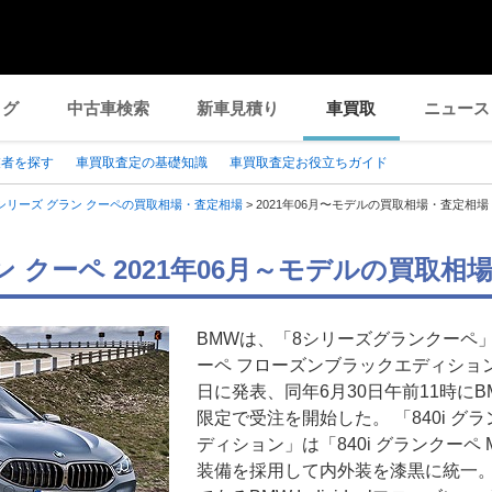
ログ
中古車検索
新車見積り
車買取
ニュース
業者を探す
車買取査定の基礎知識
車買取査定お役立ちガイド
シリーズ グラン クーペの買取相場・査定相場
>
2021年06月〜モデルの買取相場・査定相場
ン クーペ 2021年06月～モデルの買取相
BMWは、「8シリーズグランクーペ」
ーペ フローズンブラックエディション
日に発表、同年6月30日午前11時に
限定で受注を開始した。 「840i グ
ディション」は「840i グランクー
装備を採用して内外装を漆黒に統一