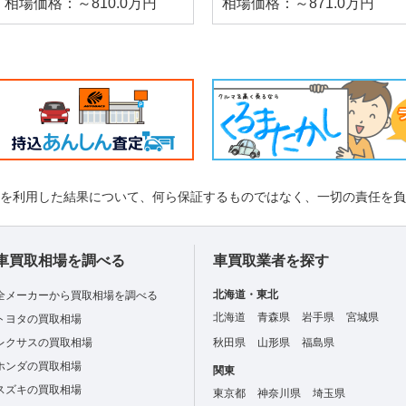
相場価格：～810.0万円
相場価格：～871.0万円
れを利用した結果について、何ら保証するものではなく、一切の責任を
車買取相場を調べる
車買取業者を探す
北海道・東北
全メーカーから買取相場を調べる
北海道
青森県
岩手県
宮城県
トヨタの買取相場
レクサスの買取相場
秋田県
山形県
福島県
ホンダの買取相場
関東
スズキの買取相場
東京都
神奈川県
埼玉県