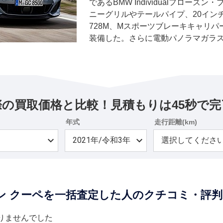
であるBMW Individualフロー
ニーグリルやテールパイプ、20イン
728M、Mスポーツブレーキキャリ
装備した。さらに電動パノラマガラス
テリアは、専用装備となる黒のMス
ットのBMW Individualアルカ
クステンデッドレザーメリノ、BMW In
ムを採用。またBowers &amp; Wi
ンドシステムを装備した。
際の買取価格と比較！見積もりは45秒で完
年式
走行距離(km)
ラン クーペを一括査定した人のクチコミ・評判
りませんでした