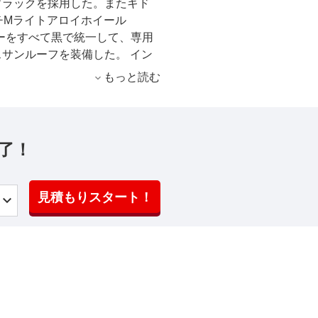
ズン・ブラックを採用した。またキド
チMライトアロイホイール
パーをすべて黒で統一して、専用
サンルーフを装備した。 イン
ポーツシートに加え、アンソラジ
もっと読む
ンタラルーフライナーやブラックのエ
dividualピアノブラックトリ
lkinsダイヤモンドサラウンドサウ
了！
見積もりスタート！