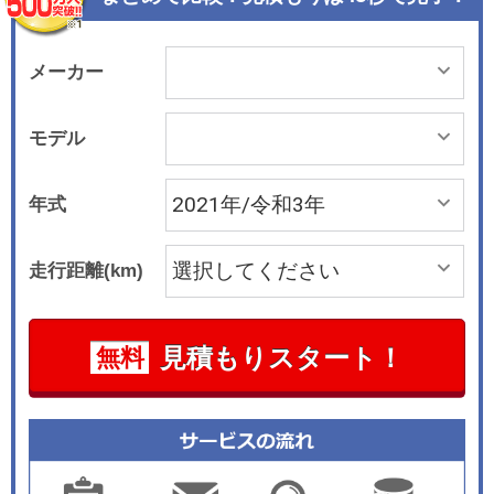
クセレンス」、 「750Li xドライブ エクセレン
ス」、「745Le xドライブ エクセレンス エディシ
ョンジョイ＋」をベースに、初代7シリーズをイ
メーカー
メージしたデザインを採用した。 「740Ld xドラ
イブ 40th アニバーサリーエディション」と「745
モデル
Le xドライブ 40th アニバーサリーエディション」
は、ボディカラーにブラック・サファイアを採
年式
用。20インチアロイホイールWスポークスタイリ
ング646を採用して、上質で落ち着いた印象を与
走行距離(km)
えるデザインに仕上げている。内装は、ブラック
のエクスクルーシブナッパレザーシートに、グレ
ーポプラウッドインテリアトリムを専用装備し
見積もりスタート！
無料
て、優雅な室内空間を演出した。 「750Li xドラ
イブ 40th アニバーサリーエディション」は、BM
W Individualの装備を多数採用。ボディカラーは、
BMW Individualの特別色である「アズライト・ブ