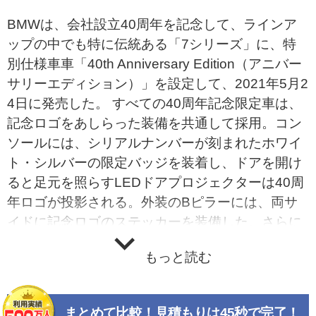
BMWは、会社設立40周年を記念して、ラインア
ップの中でも特に伝統ある「7シリーズ」に、特
別仕様車車「40th Anniversary Edition（アニバー
サリーエディション）」を設定して、2021年5月2
4日に発売した。 すべての40周年記念限定車は、
記念ロゴをあしらった装備を共通して採用。コン
ソールには、シリアルナンバーが刻まれたホワイ
ト・シルバーの限定バッジを装着し、ドアを開け
ると足元を照らすLEDドアプロジェクターは40周
年ロゴが投影される。外装のBピラーには、両サ
イドに記念ロゴのステッカーを装備した。さらに
キーケースには、40周年記念ロゴが型押しされ
もっと読む
た、上質なイタリア製レザーを使用したBMWグル
ープジャパン完全オリジナル品を採用した。 7シ
リーズの40周年記念限定車は、「740Ld xDrive エ
まとめて比較！見積もりは45秒で完了！