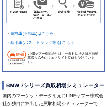
ラック」を採用した。また内装の専用装備とし
て、BMW Individualフルレザーメリノシートのス
モークホワイト&amp;ナイトブルーバイカラー
や、BMW Individualアルカンタラルーフライナー
のナイトブルー、グレーポプラウッドインテリア
事故車(不動車)はこちら
トリム、スポーツオートマチックトランスミッシ
ョンを採用した。 なお「740Ld xドライブ 40th ア
商用車(バス・トラック等)はこちら
ニバーサリーエディション」と「745Le xドライ
LINEヤフー株式会社は、一般社団法人日本自動
ブ 40th アニバーサリーエディション」はそれぞれ
車購入協会のウェブサイト監修を受けていま
2台ずつ、 「750Li xドライブ 40th アニバーサリ
す。
ーエディション」は6台、合計10台の限定販売と
なっている。 2022年1月1日には価格改定を実施
した。
BMW 7シリーズ買取相場シミュレーター
国内のマーケットデータを元にLINEヤフー株式会
社が独自に算出した買取相場シミュレーターで