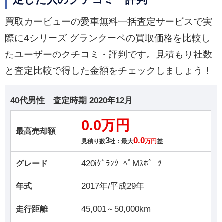
定した人のクチコミ・評判
買取カービューの愛車無料一括査定サービスで実
際に4シリーズ グランクーペの買取価格を比較し
たユーザーのクチコミ・評判です。見積もり社数
と査定比較で得した金額をチェックしましょう！
40代男性
査定時期
2020年12月
0.0万円
最高売却額
3
0.0
見積り数
社：最大
万円
差
420iｸﾞﾗﾝｸｰﾍﾟMｽﾎﾟｰﾂ
グレード
2017年/平成29年
年式
45,001～50,000km
走行距離