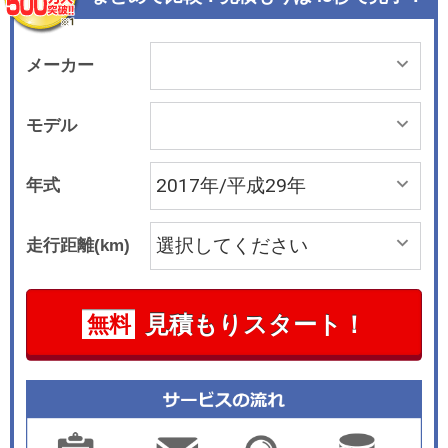
イドウィンドーフレームと、オービットグレイと
のバイカラーに仕立てられた専用19インチアロイ
ホイールを装備して、優美かつスポーティなスタ
メーカー
イルが際立つデザインに仕上げている。 インテリ
アは、各ボディカラーと美しいコンビネーション
モデル
をおりなす個性的なカラーのダコタレザーシート
を採用。シリアルナンバーが付いた限定車バッチ
年式
をあしらった専用のウッドトリムとともに、限定
車ならではの特別感を演出する。
走行距離(km)
見積もりスタート！
無料