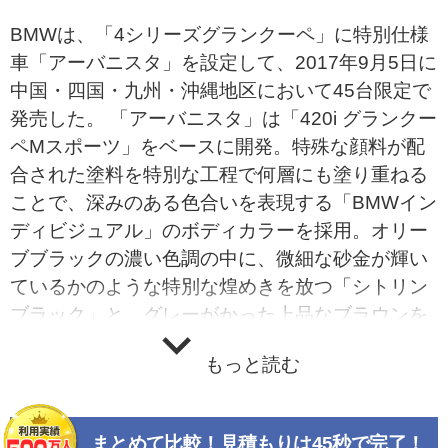
BMWは、「4シリーズグランクーペ」に特別仕様
車「アーバニスタ」を設定して、2017年9月5日に
中国・四国・九州・沖縄地区において45台限定で
発売した。 「アーバニスタ」は「420i グランクー
ペMスポーツ」をベースに開発。特殊な顔料が配
合された塗料を特別な工程で何層にも塗り重ねる
ことで、深みのある色合いを表現する「BMWイン
ディビジュアル」のボディカラーを採用。オリー
ブブラックの濃い色調の中に、微細な砂金が輝い
ているかのような特別な煌めきを放つ「シトリン
ブラック」と、グレーがかった上品なブラウンを
ベースに、微細な酸化チタン粒子を配合すること
もっと読む
でブラウンゴールドからブルーバイオレットへ美
しく色調を変化させる「シャンパンクオーツ」の
2色を設定する。また、サテンアルミニウムのサ
まとめて比較！見積もりは45秒で完了！