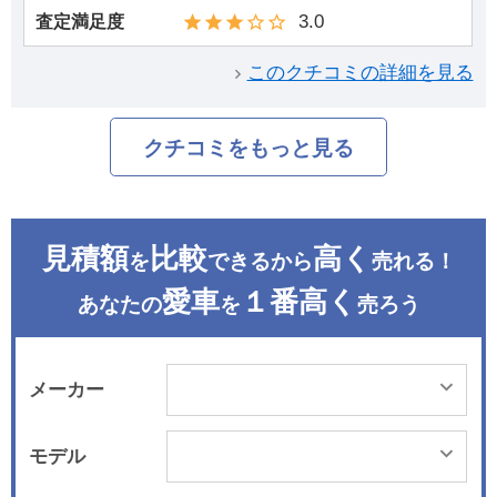
3.0
査定満足度
このクチコミの詳細を見る
クチコミをもっと見る
見積額
比較
高く
を
できるから
売れる！
愛車
１番高く
あなたの
を
売ろう
メーカー
モデル