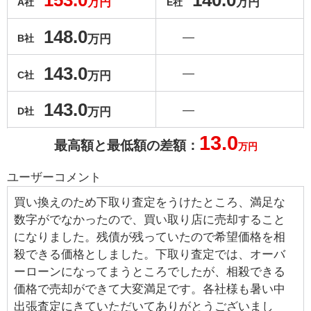
153.0
140.0
万円
万円
A社
E社
148.0
―
万円
B社
143.0
―
万円
C社
143.0
―
万円
D社
13.0
最高額と最低額の差額：
万円
ユーザーコメント
買い換えのため下取り査定をうけたところ、満足な
数字がでなかったので、買い取り店に売却すること
になりました。残債が残っていたので希望価格を相
殺できる価格としました。下取り査定では、オーバ
ーローンになってまうところでしたが、相殺できる
価格で売却ができて大変満足です。各社様も暑い中
出張査定にきていただいてありがとうございまし