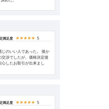
、決めた。
5
定満足度
感じのいい人であった。 後か
の交渉でしたが、価格決定後
安心したお取引が出来まし
5
定満足度