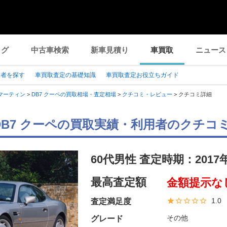
ログ
中古車検索
新車見積り
車買取
ニュース
業者を探す
車買取査定の基礎知識
車買取査定お役立ちガイド
マーティン
>
DB7 クーペの買取相場・査定相場
>
クチコミ・レビュー
>
クチコミ詳細
DB7 クーペの買取実績・利用者のクチコ
60代男性 査定時期：
2017
最高査定額
金額提示な
1.0
査定満足度
その他
グレード