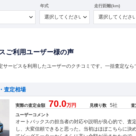
年式
走行距離(km)
スご利用ユーザー様の声
定サービスを利用したユーザーのクチコミです。一括査定なら
・査定相場
70.0
万円
5社
実際の査定金額
見積り数
査
ユーザーコメント
オートバックスの担当者の対応や説明が良心的で、査
し、大変信頼できると思った。当初はほぼこちらに決