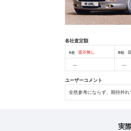
各社査定額
提示無し
A社
B社
―
―
ユーザーコメント
全然参考にならず、期待外れ
実