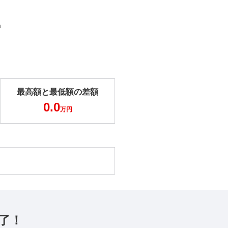
m
最高額と最低額の差額
0.0
万円
了！