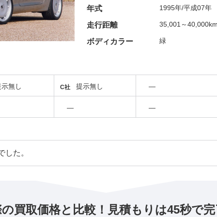
1995年/平成07年
年式
35,001～40,000k
走行距離
緑
ボディカラー
提示無し
提示無し
―
C社
―
―
でした。
際の買取価格と比較！見積もりは45秒で完