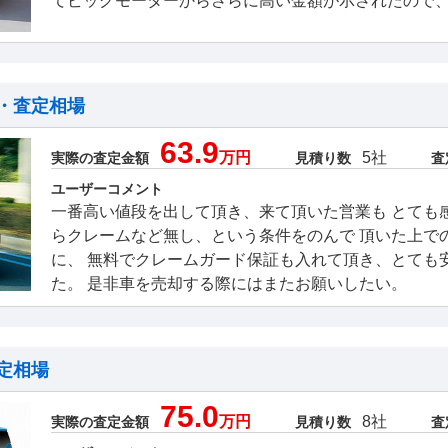
てビッグモーターからさらに高い金額が示されたので
・査定相場
63.9
万円
5社
実際の査定金額
見積り数
査
ユーザーコメント
一番高い値段を出して頂き、来て頂いた営業も とても
らクレームなど無し、という条件をのんで 頂いた上で
に、 無料でクレームガード保証も入れて頂き、とても
た。 是非車を売却する際にはまたお願いしたい。
定相場
75.0
万円
8社
実際の査定金額
見積り数
査