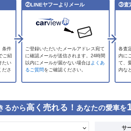
②LINEヤフーよりメール
③査
、条件
ご登録いただいたメールアドレス宛て
各査
でご紹
に確認メールが送信されます。24時間
内に
けたい
以内にメールが届かない場合は
よくあ
て、
くださ
るご質問
をご確認ください。
内な
高く売れる！
きるから
あなたの愛車を
サ