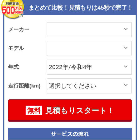
ック、シルバードーンメタリック、ブライトダス
まとめて比較！見積もりは45秒で完了！
クメタリックを新たに設定した。 また2021年秋
にXC60から導入されたGoogle搭載の新インフォ
テイメントシステムを、ボルボ全車に標準装備。
メーカー
ドライバーディスプレイ（メーターパネル）と連
携するGoogleマップによるナビゲーションや、G
モデル
oogleアシスタントによる音声操作、さらに各種ア
プリケーションが利用できる「Google アプリ/サ
年式
ービス」と、緊急通報サービスならびに故障通報
サービスなどと連携する「Volvo Cars app（テレ
走行距離(km)
マティクス・サービス/ボルボ・カーズ・アプ
リ）」がボルボ全車で利用可能とした。 プラグイ
ンハイブリッド全車には、アクセルペダルのコン
見積もりスタート！
無料
トロールだけで加速と減速を直感的かつシームレ
スに制御できる「ワンペダル・ドライブ機能」を
装備。ストップアンドゴーが繰り返される都市部