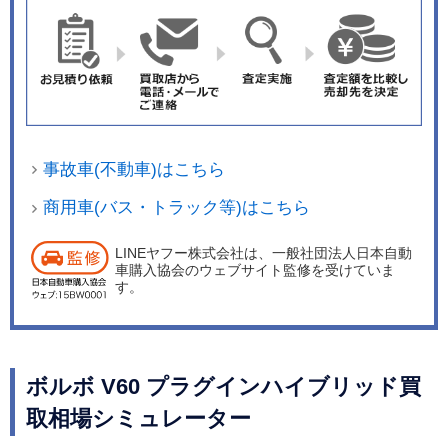
の交通環境において、より快適に車速の調整が可
能となる。アクセルを離した瞬間に制動が開始す
ることで、緊急時における制動距離短縮にもつな
がり、ブレーキ作動で発生する制動エネルギーを
積極的に回生しバッテリーに蓄電することで、燃
費向上にも寄与するという。
事故車(不動車)はこちら
商用車(バス・トラック等)はこちら
LINEヤフー株式会社は、一般社団法人日本自動
車購入協会のウェブサイト監修を受けていま
す。
ボルボ V60 プラグインハイブリッド買
取相場シミュレーター