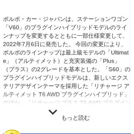
ボルボ・カー・ジャパンは、ステーションワゴン
「V60」のプラグインハイブリッドモデルのライ
ンナップを変更するとともに一部仕様変更して、
2022年7月6日に発売した。 今回の変更により、
ボルボのラインナップは最上級モデルの「Ultimat
e」（アルティメット）と充実装備の「Plus」
（プラス）の2グレードを基本とした。「S60」の
プラグインハイブリッドモデルは、新しいエクス
テリアデザインテーマを採用した「リチャージ ア
ルティメット T6 AWD プラグインハイブリッド」
のほか、「リチャージ プラス T6 AWD プラグイン
ハイブリッド」を設定した。 一部仕様変更では、
もっと読む
新デザインのリアバンパーとアルミホイールを装
備した。 ボディカラーは、プラチナグレーメタリ