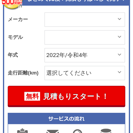
リング性能を高める「R パフォーマンストルクベ
クタリング」を採用。電子制御式デフロック“XD
S”やアダプティブシャシーコントロール“DCC”を
メーカー
統合制御するほか、「R パフォーマンストルクベ
クタリング」を用いた4MOTIONと高度に連携す
モデル
ることで、ドライビングダイナミクスの最大化と
快適性の向上を両立するというビークル ダイナミ
年式
クス マネージャーを搭載した。 エクステリアは、
R専用デザインのバンパーを採用。サイドシルは
走行距離(km)
専用のボディカラー同色で、グロスブラックのリ
ヤディフューザーや4本出しのエクゾーストパイ
プを装備している。 インテリアには、カーボン調
見積もりスタート！
無料
のデコラティブパネルやブルーの“R”ロゴをあしら
ったR専用ヘッドレスト一体型トップスポーツシ
ートを装備した。また、デジタルメータークラス
ター“Digital Cockpit Pro”は、ドライビングプロフ