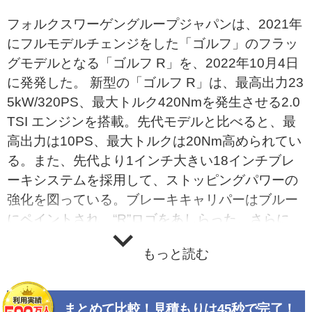
フォルクスワーゲングループジャパンは、2021年
にフルモデルチェンジをした「ゴルフ」のフラッ
グモデルとなる「ゴルフ R」を、2022年10月4日
に発発した。 新型の「ゴルフ R」は、最高出力23
5kW/320PS、最大トルク420Nmを発生させる2.0
TSI エンジンを搭載。先代モデルと比べると、最
高出力は10PS、最大トルクは20Nm高められてい
る。また、先代より1インチ大きい18インチブレ
ーキシステムを採用して、ストッピングパワーの
強化を図っている。ブレーキキャリパーはブルー
にペイントされ、“R”ロゴをあしらった。さらに、
ランニングギアの大幅な改良に加えて、リヤアク
もっと読む
スルに配置された2つの多板クラッチが左右後輪
のトルク配分を適切にコントロールすることで、
リヤの外輪により多くのトルクを配分し、コーナ
まとめて比較！見積もりは45秒で完了！