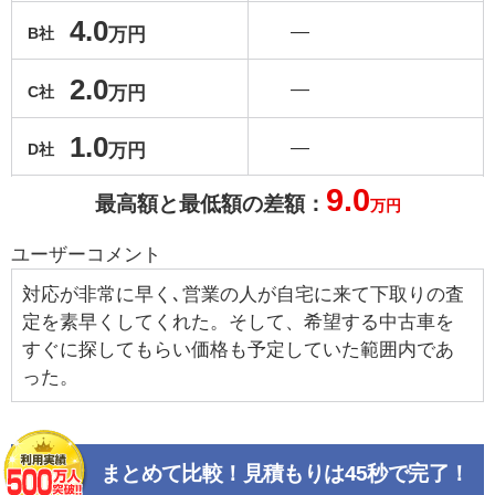
4.0
―
万円
B社
2.0
―
万円
C社
1.0
―
万円
D社
9.0
最高額と最低額の差額：
万円
ユーザーコメント
対応が非常に早く､営業の人が自宅に来て下取りの査
定を素早くしてくれた。そして、希望する中古車を
すぐに探してもらい価格も予定していた範囲内であ
った。
まとめて比較！見積もりは45秒で完了！