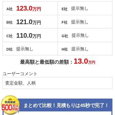
123.0
提示無し
万円
A社
E社
121.0
提示無し
万円
B社
F社
110.0
提示無し
万円
C社
G社
提示無し
提示無し
D社
H社
13.0
最高額と最低額の差額：
万円
ユーザーコメント
査定金額、人柄
まとめて比較！見積もりは45秒で完了！