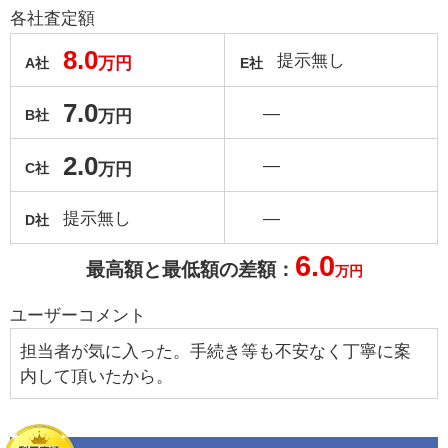
各社査定額
8.0
提示無し
万円
A社
E社
7.0
―
万円
B社
2.0
―
万円
C社
提示無し
―
D社
6.0
最高額と最低額の差額：
万円
ユーザーコメント
担当者が気に入った。手続き等も不安なく丁寧に案
内して頂いたから。