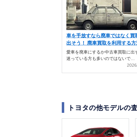
車を手放すなら廃車ではなく買
出そう！ 廃車買取を利用する方
解説
愛車を廃車にするか中古車買取に出
迷っている方も多いのではないで…
2026
トヨタの他モデルの