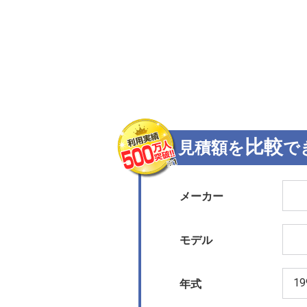
比較
見積額を
で
メーカー
モデル
年式