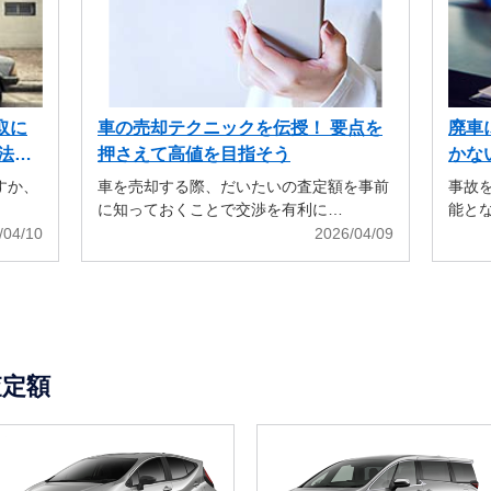
取に
車の売却テクニックを伝授！ 要点を
廃車
法も
押さえて高値を目指そう
かな
すか、
車を売却する際、だいたいの査定額を事前
事故
に知っておくことで交渉を有利に…
能と
/04/10
2026/04/09
査定額