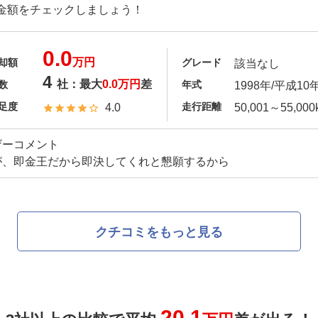
金額をチェックしましょう！
0.0
万円
却額
グレード
該当なし
4
社：最大
0.0万円
差
数
年式
1998年/平成10
足度
走行距離
4.0
50,001～55,000
ザーコメント
が、即金王だから即決してくれと懇願するから
クチコミをもっと見る
20.1