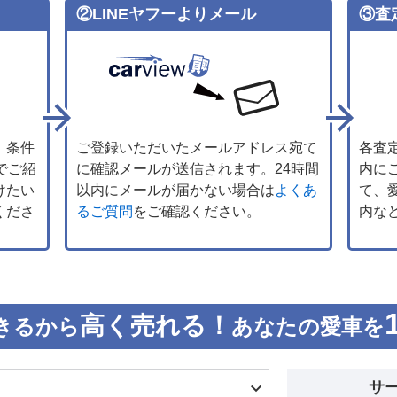
②LINEヤフーよりメール
③査
、条件
ご登録いただいたメールアドレス宛て
各査
でご紹
に確認メールが送信されます。24時間
内に
けたい
以内にメールが届かない場合は
よくあ
て、
くださ
るご質問
をご確認ください。
内な
高く売れる！
きるから
あなたの愛車を
サ