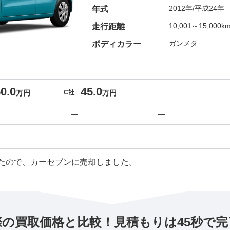
2012年/平成24年
年式
10,001～15,000k
走行距離
ガンメタ
ボディカラー
0.0
45.0
―
万円
C社
万円
―
―
たので、カーセブンに売却しました。
際の買取価格と比較！見積もりは45秒で完