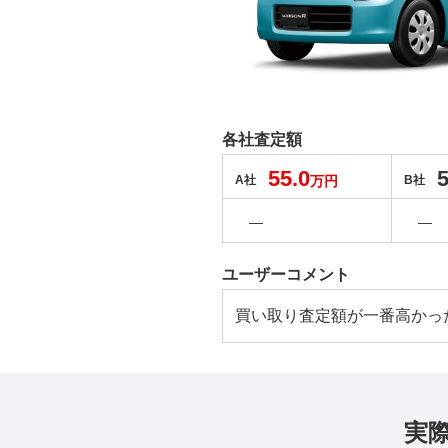
各社査定額
55.0
5
A社
万円
B社
―
―
ユーザーコメント
買い取り査定額が一番高かっ
実