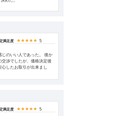
、決めた。
5
定満足度
感じのいい人であった。 後か
の交渉でしたが、価格決定後
安心したお取引が出来まし
5
定満足度