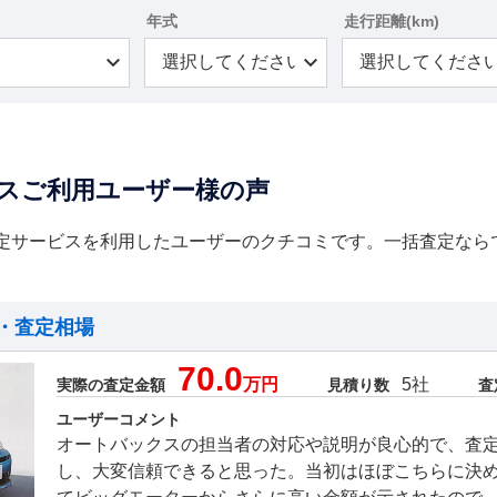
年式
走行距離(km)
スご利用ユーザー様の声
定サービスを利用したユーザーのクチコミです。一括査定なら
・査定相場
70.0
万円
5社
実際の査定金額
見積り数
査
ユーザーコメント
オートバックスの担当者の対応や説明が良心的で、査
し、大変信頼できると思った。当初はほぼこちらに決