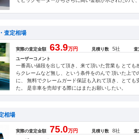
てビッグモーターからさらに高い金額が示されたので
・査定相場
63.9
万円
5社
実際の査定金額
見積り数
査
ユーザーコメント
一番高い値段を出して頂き、来て頂いた営業も とても
らクレームなど無し、という条件をのんで 頂いた上で
に、 無料でクレームガード保証も入れて頂き、とても
た。 是非車を売却する際にはまたお願いしたい。
定相場
75.0
万円
8社
実際の査定金額
見積り数
査