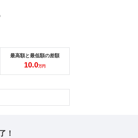
m
最高額と最低額の差額
10.0
万円
了！