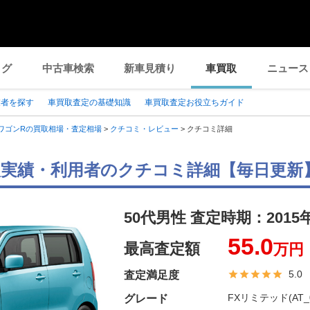
ログ
中古車検索
新車見積り
車買取
ニュース
業者を探す
車買取査定の基礎知識
車買取査定お役立ちガイド
ワゴンRの買取相場・査定相場
>
クチコミ・レビュー
>
クチコミ詳細
取実績・利用者のクチコミ詳細【毎日更新
50代男性 査定時期：
2015
55.0
最高査定額
万円
5.0
査定満足度
FXリミテッド(AT_0
グレード