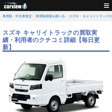
車買取・中古車査定
車買取相場を調べる
スズキ
キャリイトラックの
スズキ キャリイトラックの買取実
績・利用者のクチコミ詳細【毎日更
新】