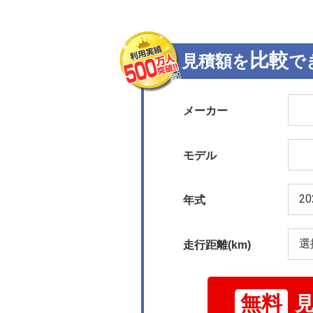
比較
見積額を
で
メーカー
モデル
年式
走行距離(km)
無料