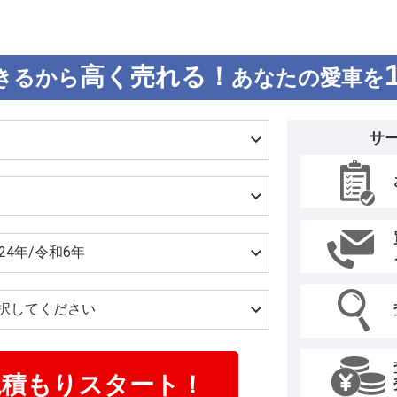
シェインテリジェントレンジマネージ
電式スマートフォントレー、運転席
ト、ドライブモードスイッチ、パワ
高く売れる！
きるから
あなたの愛車を
準で装備。また日本仕様車では、タ
テリープラスが標準で搭載される。 
ともにリニューアル。エクステリア
サ
ールライトを備えた新しいフロント
た。またフロントフェンダーとフラ
感を強調するデザインに変更されてい
技術を導入した新しいヘッドライトは
ィックで照射。リアライトストリッ
ガラスルックのデザインを採用し、
は、乗車時と発進時のアニメーショ
ターボSは内外装ともにターボナイ
で、ほかのモデルとの違いを際立たせ
ンストルメントクラスターやセンタ
助手席側ディスプレイは、機能を追
ンターフェースを装備。ステアリン
見積もりスタート！
標準で装備した。スポーツクロノパ