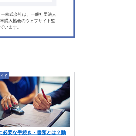
モードスイッチに専用のプッシ
テアリングホイールの左側後方
ヤフー株式会社は、一般社団法人
ると、ドライバーアシスタンス
車購入協会のウェブサイト監
ています。
る。Apple CarPlayは、
完全に統合。新しい車載ビデオ
と助手席側ディスプレイでのビ
。
イド
に必要な手続き・書類とは？動