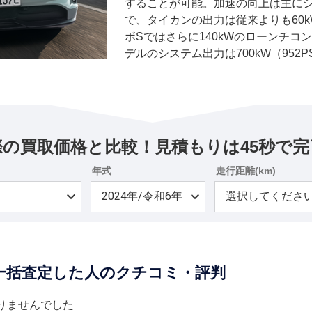
することが可能。加速の向上は主に
で、タイカンの出力は従来よりも60
ボSではさらに140kWのローンチコ
デルのシステム出力は700kW（95
イプとエンジンに応じて、航続距離は3
て、最大678km（WLTP）と公表さ
上は、従来モデルの出力を最大80k
ター、ソフトウェアを最適化した改
強力なバッテリー、サーマルマネジ
際の買取価格と比較！見積もりは45秒で完
ンプ、改良型回生および4WDストラ
高速から減速する際の最大回生性能は
年式
走行距離(km)
400kWへと30％以上向上した。ま
マンスバッテリープラスの総容量は従来モ
に増加している。 足回りでは、エン
ダプティブエアサスペンションとア
ードを標準装備。4WDモデルには、
一括査定した人のクチコミ・評判
配分することで、路面とのほぼ完璧
いポルシェアクティブライドサスペ
た。 装備面は、アンビエント照明や
りませんでした