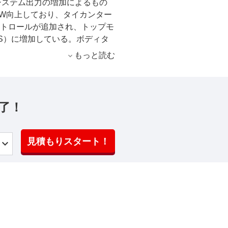
システム出力の増加によるもの
kW向上しており、タイカンター
ントロールが追加され、トップモ
2PS）に増加している。ボディタ
5％アップの175km増加し
もっと読む
れている。 性能と効率の同時向
W上回る新しいリアアクスルモー
良型パルスインバーター、より
メントの改良、次世代ヒートポ
了！
テジーなど複数の要因による。
、従来モデルの290kWから
た、充電速度も向上し、パフォー
見積もりスタート！
デルの93kWhから105kWh
トリーモデルのタイカンにもア
ルミニウム製ドアエントリーガ
ホイールの荷重をバランスよく
な接続性を実現したと謳う新し
ンションをオプションで設定し
フロントシートヒーター、ポル