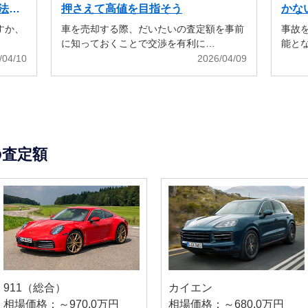
法も
押さえて高値を目指そう
かな
すか、
車を売却する際、だいたいの査定額を事前
事故
に知っておくことで交渉を有利に…
能と
/04/10
2026/04/09
の査定額
911（総合）
カイエン
相場価格：～970.0万円
相場価格：～680.0万円