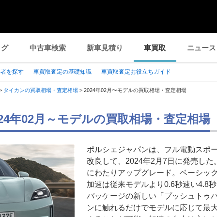
ログ
中古車検索
新車見積り
車買取
ニュース
業者を探す
車買取査定の基礎知識
車買取査定お役立ちガイド
>
タイカンの買取相場・査定相場
>
2024年02月〜モデルの買取相場・査定相場
024年02月～モデルの買取相場・査定相場
ポルシェジャパンは、フル電動スポ
改良して、2024年2月7日に発売し
にわたりアップグレード。ベーシックモデ
加速は従来モデルより0.6秒速い4.
パッケージの新しい「プッシュトゥ
ンに触れるだけでモデルに応じて最大7