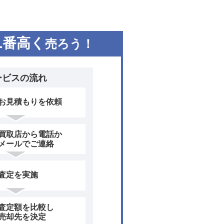
ャー（PIRM）、ワイヤレス充
側および助手席側電気充電ポー
ーステアリングプラスなどを標
1
番高く
売ろう！
イカン４Sにパフォーマンスバッ
デザイン面においては、内外装
では、新型のヘッドライトとテ
ービスの流れ
エンドとリアエンドを採用し
ットなヘッドライトは、ワイド
お見積もりを依頼
る。高解像度HDマトリックス
、ポルシェ特有の4灯のグラフ
プのポルシェロゴは、立体的な
買取店から電話か
初装備のイルミネーテッド仕様
メールでご連絡
ンが特長だ。その他、ターボと
トをアクセントカラーにすること
ている。 インテリアでは、イ
査定を実施
ーディスプレイ、オプションの
加して最適化されたユーザーイ
査定額を比較し
グホイールのモードスイッチは
売却先を決定
ッケージとパフォーマンスバッ