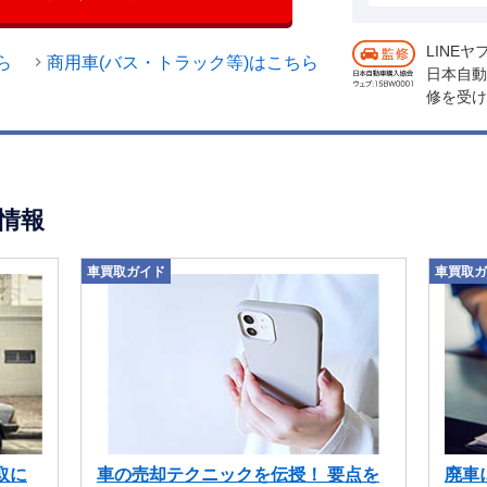
テリープラスを搭載したモデルは、
ュトゥパスボタンを備えている。 ス
LINE
ら
商用車(バス・トラック等)はこちら
にあるコントロールレバーを使用す
日本自動
修を受け
システムをより直感的に操作することができ
車両のディスプレイと機能にさらに
機能により、センターディスプレイ
デオストリーミングも可能だという
情報
車買取ガイド
車買取ガ
取に
車の売却テクニックを伝授！ 要点を
廃車