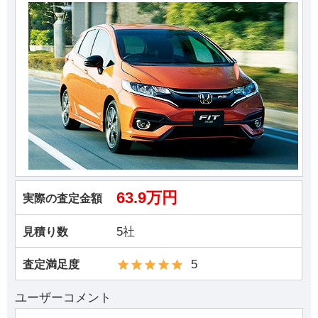
63.9万円
実際の査定金額
5社
見積り数
5
査定満足度
ユーザーコメント