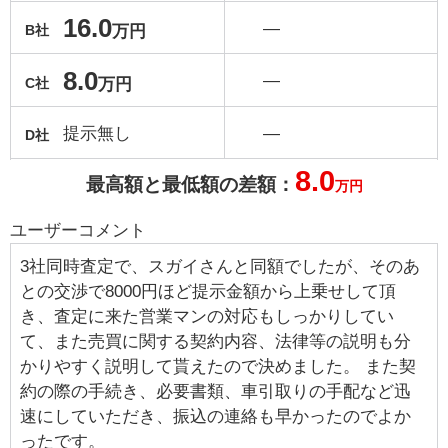
16.0
―
万円
B社
8.0
―
万円
C社
提示無し
―
D社
8.0
最高額と最低額の差額：
万円
ユーザーコメント
3社同時査定で、スガイさんと同額でしたが、そのあ
との交渉で8000円ほど提示金額から上乗せして頂
き、査定に来た営業マンの対応もしっかりしてい
て、また売買に関する契約内容、法律等の説明も分
かりやすく説明して貰えたので決めました。 また契
約の際の手続き、必要書類、車引取りの手配など迅
速にしていただき、振込の連絡も早かったのでよか
ったです。