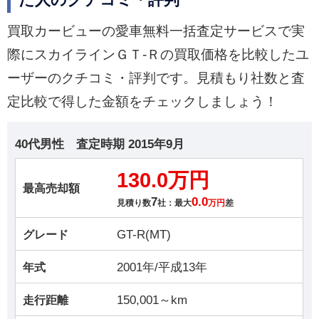
た人のクチコミ・評判
買取カービューの愛車無料一括査定サービスで実
際にスカイラインＧＴ‐Ｒの買取価格を比較したユ
ーザーのクチコミ・評判です。見積もり社数と査
定比較で得した金額をチェックしましょう！
40代男性
査定時期
2015年9月
130.0万円
最高売却額
7
0.0
見積り数
社：最大
万円
差
GT-R(MT)
グレード
2001年/平成13年
年式
150,001～km
走行距離