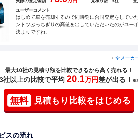
万円
8社
実際の査定金額
見積り数
査
ユーザーコメント
はじめて車を売却するので同時刻に合同査定をしてい
ントツぶっちぎりの高値を出していただいたのがユー
決まりですね。
全メーカ
最大10社の見積り額を比較できるから高く売れる！
20.1
3社以上の比較で平均
万円
差が出る！
※
無料
見積もり比較をはじめる
ビスの流れ