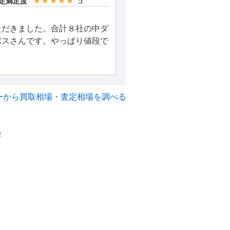
5
定満足度
ただきました。合計８社の中ダ
ポスさんです。やっぱり値段で
ーから買取相場・査定相場を調べる
2