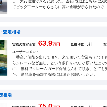
し、大変信頼できると思った。当初はほぼこちらに決
てビッグモーターからさらに高い金額が示されたので
・査定相場
63.9
万円
5社
実際の査定金額
見積り数
査
ユーザーコメント
一番高い値段を出して頂き、来て頂いた営業も とても
らクレームなど無し、という条件をのんで 頂いた上で
に、 無料でクレームガード保証も入れて頂き、とても
た。 是非車を売却する際にはまたお願いしたい。
定相場
75.0