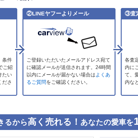
②LINEヤフーよりメール
③査
、条件
ご登録いただいたメールアドレス宛て
各査
でご紹
に確認メールが送信されます。24時間
内に
けたい
以内にメールが届かない場合は
よくあ
て、
くださ
るご質問
をご確認ください。
内な
高く売れる！
きるから
あなたの愛車を