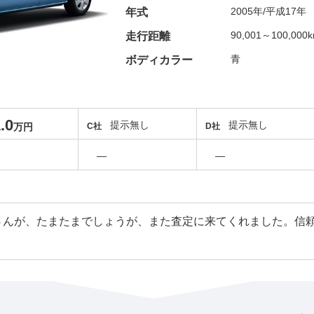
2005年/平成17年
年式
90,001～100,000
走行距離
青
ボディカラー
.0
提示無し
提示無し
万円
C社
D社
―
―
さんが、たまたまでしょうが、また査定に来てくれました。信