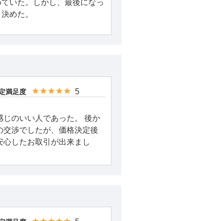
めていた。しかし、最後になっ
、決めた。
5
定満足度
感じのいい人であった。 後か
の交渉でしたが、価格決定後
安心したお取引が出来まし