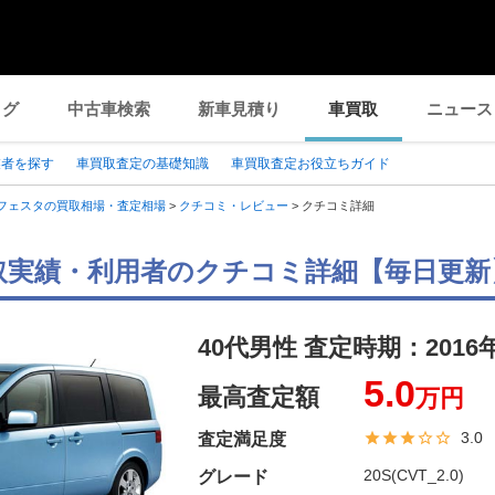
ログ
中古車検索
新車見積り
車買取
ニュース
業者を探す
車買取査定の基礎知識
車買取査定お役立ちガイド
フェスタの買取相場・査定相場
>
クチコミ・レビュー
>
クチコミ詳細
取実績・利用者のクチコミ詳細【毎日更新
40代男性 査定時期：
2016
5.0
最高査定額
万円
3.0
査定満足度
20S(CVT_2.0)
グレード