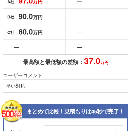
97.0
―
万円
A社
90.0
―
万円
B社
60.0
―
万円
C社
―
―
37.0
最高額と最低額の差額：
万円
ユーザーコメント
早い対応
まとめて比較！見積もりは45秒で完了！