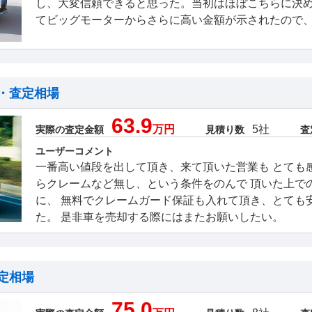
し、大変信頼できると思った。当初はほぼこちらに決
てビッグモーターからさらに高い金額が示されたので
・査定相場
63.9
万円
5社
実際の査定金額
見積り数
査
ユーザーコメント
一番高い値段を出して頂き、来て頂いた営業も とても
らクレームなど無し、という条件をのんで 頂いた上で
に、 無料でクレームガード保証も入れて頂き、とても
た。 是非車を売却する際にはまたお願いしたい。
定相場
75.0