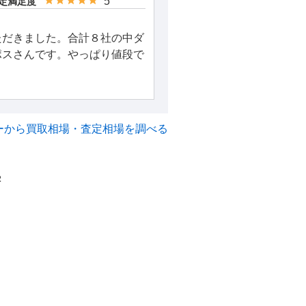
5
定満足度
ただきました。合計８社の中ダ
ポスさんです。やっぱり値段で
ーから買取相場・査定相場を調べる
2