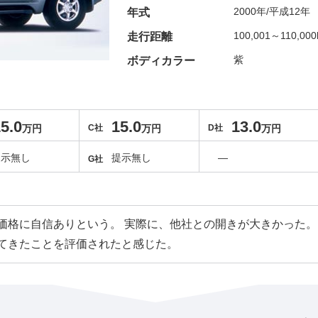
2000年/平成12年
年式
100,001～110,00
走行距離
紫
ボディカラー
5.0
15.0
13.0
万円
C社
万円
D社
万円
提示無し
提示無し
―
G社
価格に自信ありという。 実際に、他社との開きが大きかった。
てきたことを評価されたと感じた。