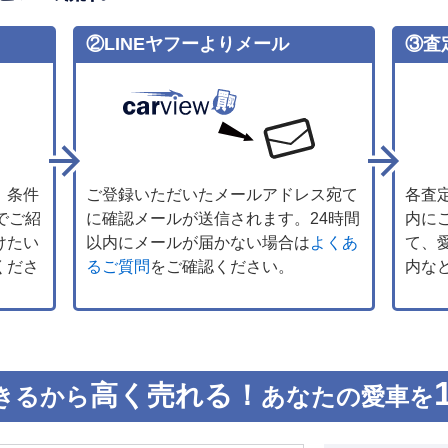
②LINEヤフーよりメール
③査
、条件
ご登録いただいたメールアドレス宛て
各査
でご紹
に確認メールが送信されます。24時間
内に
けたい
以内にメールが届かない場合は
よくあ
て、
くださ
るご質問
をご確認ください。
内な
高く売れる！
きるから
あなたの愛車を