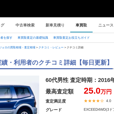
ログ
中古車検索
新車見積り
車買取
ニュース
業者を探す
車買取査定の基礎知識
車買取査定お役立ちガイド
ジェロの買取相場・査定相場
>
クチコミ・レビュー
>
クチコミ詳細
実績・利用者のクチコミ詳細【毎日更新】
60代男性 査定時期：
2016
25.0
最高査定額
万円
4.0
査定満足度
EXCEED4WD(3ド
グレード