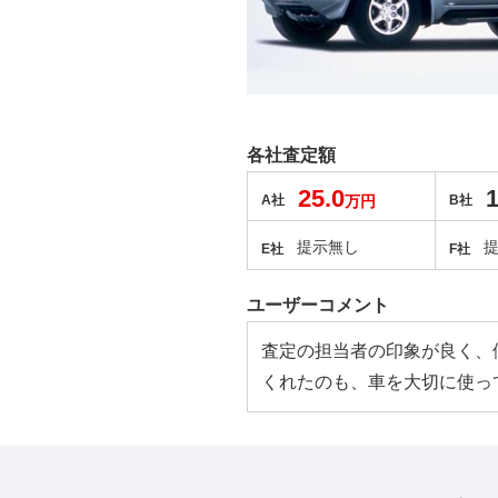
各社査定額
25.0
1
A社
万円
B社
提示無し
E社
F社
ユーザーコメント
査定の担当者の印象が良く、
くれたのも、車を大切に使っ