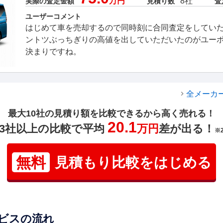
万円
8社
実際の査定金額
見積り数
査
ユーザーコメント
はじめて車を売却するので同時刻に合同査定をしてい
ントツぶっちぎりの高値を出していただいたのがユー
決まりですね。
全メーカ
最大10社の見積り額を比較できるから高く売れる！
20.1
3社以上の比較で平均
万円
差が出る！
※
無料
見積もり比較をはじめる
ビスの流れ