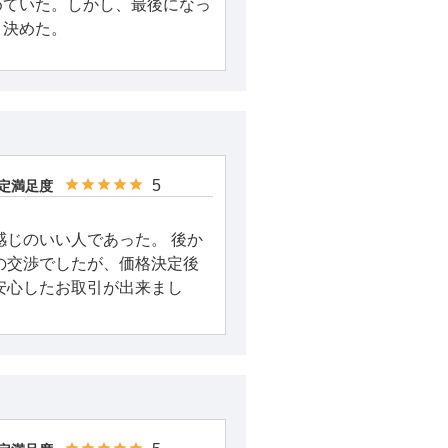
めていた。しかし、最後になっ
、決めた。
5
定満足度
感じのいい人であった。 後か
の交渉でしたが、価格決定後
安心したお取引が出来まし