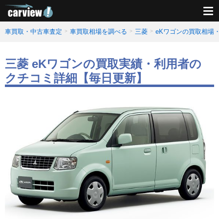
車買取・中古車査定
車買取相場を調べる
三菱
eKワゴンの買取相場
三菱 eKワゴンの買取実績・利用者の
クチコミ詳細【毎日更新】