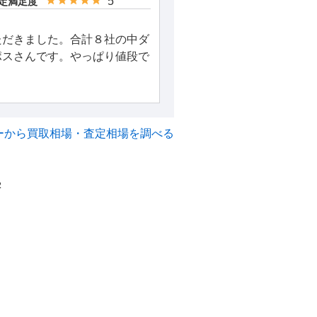
5
定満足度
ただきました。合計８社の中ダ
ポスさんです。やっぱり値段で
ーから買取相場・査定相場を調べる
2