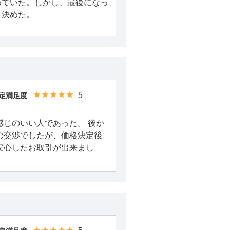
めていた。しかし、最後になっ
、決めた。
5
定満足度
感じのいい人であった。 後か
の交渉でしたが、価格決定後
安心したお取引が出来まし