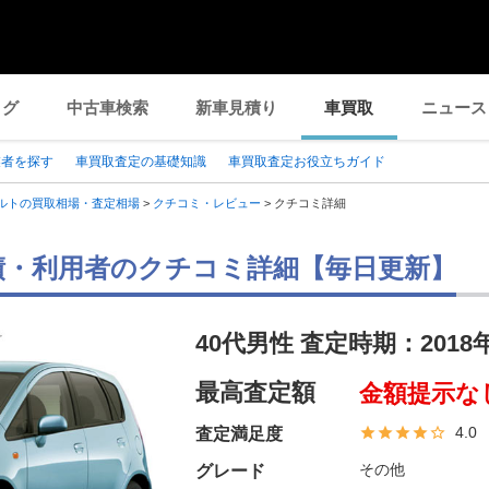
ログ
中古車検索
新車見積り
車買取
ニュース
業者を探す
車買取査定の基礎知識
車買取査定お役立ちガイド
ルトの買取相場・査定相場
>
クチコミ・レビュー
>
クチコミ詳細
績・利用者のクチコミ詳細【毎日更新】
40代男性 査定時期：
2018
最高査定額
金額提示な
4.0
査定満足度
その他
グレード