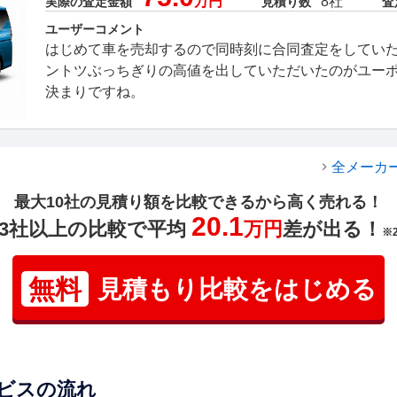
万円
8社
実際の査定金額
見積り数
査
ユーザーコメント
はじめて車を売却するので同時刻に合同査定をしてい
ントツぶっちぎりの高値を出していただいたのがユー
決まりですね。
全メーカ
最大10社の見積り額を比較できるから高く売れる！
20.1
3社以上の比較で平均
万円
差が出る！
※
無料
見積もり比較をはじめる
ビスの流れ