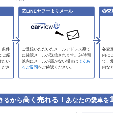
②LINEヤフーよりメール
③査
、条件
ご登録いただいたメールアドレス宛て
各査
でご紹
に確認メールが送信されます。24時間
内に
けたい
以内にメールが届かない場合は
よくあ
て、
くださ
るご質問
をご確認ください。
内な
高く売れる！
きるから
あなたの愛車を