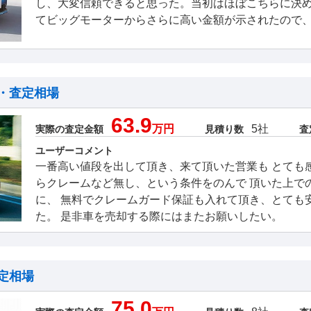
し、大変信頼できると思った。当初はほぼこちらに決
てビッグモーターからさらに高い金額が示されたので
・査定相場
63.9
万円
5社
実際の査定金額
見積り数
査
ユーザーコメント
一番高い値段を出して頂き、来て頂いた営業も とても
らクレームなど無し、という条件をのんで 頂いた上で
に、 無料でクレームガード保証も入れて頂き、とても
た。 是非車を売却する際にはまたお願いしたい。
定相場
75.0