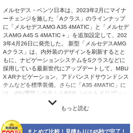
メルセデス・ベンツ日本は、2023年2月にマイナ
ーチェンジを施した「Aクラス」のラインナップ
に「メルセデスAMG A35 4MATIC」と「メルセデ
スAMG A45 S 4MATIC＋」を追加設定して、202
3年4月26日に発売した。 新型「メルセデスAMG
Aクラス」は、内外装のデザインを刷新するとと
もに、ナビゲーションシステムをSクラスなどに
採用している最新世代にアップデートして、MBU
X ARナビゲーション、アドバンスドサウンドシス
テムなどを標準装備。さらに「A35 4MATIC」に
は、48V電気システムとBSG（ベルトドリブン・
スタータージェネレーター）を搭載した。 エクス
もっと読む
テリアは、新デザインのボンネットエンブレムを
採用したほか、「A35 4MATIC」には新たに縦ル
ーバーをあしらったAMG専用フロントグリルを採
まとめて比較！見積もりは45秒で完了！