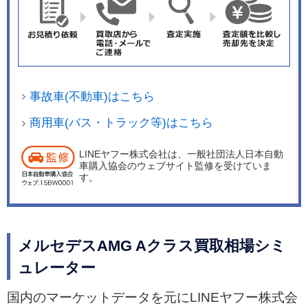
5 S 4MATIC＋には標準装備）。加えて、最新世代
の対話型インフォテインメントシステム「MBU
X」と「MBUX AR （AugmentedReality = 拡張現
実）ナビゲーション」を採用した。 パワートレー
ンは、A35 4MATICには最高出力 306PS（225k
事故車(不動車)はこちら
W）、最大トルク400Nmを発生する2.0リッター
直列4気筒ターボエンジン「M260」を搭載したう
商用車(バス・トラック等)はこちら
え、新しくベルトを介してクランクシャフトと接
LINEヤフー株式会社は、一般社団法人日本自動
続されるスターターとジェネレーターを兼ねるモ
車購入協会のウェブサイト監修を受けていま
ーター「BSG」と「48V 電気システム」を追加し
す。
たマイルドハイブリッドとなった。もう1台のA45
S 4MATIC+はこれまで同様、最高出力421PS (31
0kW)、最大トルク500Nmを発生する2.0リッター
メルセデスAMG Aクラス買取相場シミ
直列4気筒ターボエンジンの「M139」を搭載して
ュレーター
いる。
国内のマーケットデータを元にLINEヤフー株式会