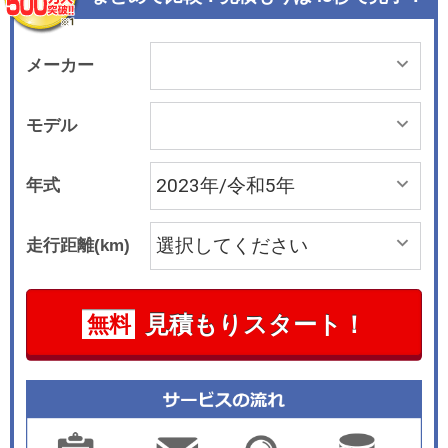
用した。ホイールデザインも刷新され、A35 4MA
TICには18インチAMG 10スポークアルミホイー
ル、A45 S 4MATIC+には19インチAMG 5ツイン
メーカー
スポークアルミホイールを標準装備とした。その
ほか、ボディカラーに新色の「ローズゴールド」
モデル
を追加設定している。 インテリアでは、先に発売
されたAクラス同様に、センターコンソールにあ
年式
ったタッチパッドをなくして、新世代のツインス
ポークステアリングホイールを採用。ナビゲーシ
走行距離(km)
ョンやインストルメントクラスター内の各種設定
や安全運転支援システムの設定を手元で行えるよ
うにした。ステアリングホイールのセンサーも静
見積もりスタート！
無料
電容量式タッチセンサーに改良されている。さら
に「A35 4MATIC」では、オプション設定のアド
バンスドパッケージを選択すると、シートの素材
として本革ブラックが選択可能になっている（A4