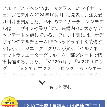
メルセデス・ベンツは､「Vクラス」のマイナーチ
ェンジモデルを2024年10月1日に発表し、注文受
け付けを開始した。 今回のマイナーチェンジモデ
ルは、デザインや乗り心地、装備内容に大きなア
ップデートを施している。 フロント部には、新デ
ザインのマルチビームLEDヘッドライトを装備す
るほか、ラジエーターグリルが光る「イルミネー
テッドラジエーターグリル」を一部グレードで標
準装備する。また、「V 220 d」、「V 220 d ロン
グ」、「V 220 d エクストラロング」のラジエー
ターグリルには、メルセデス・ベンツのデザイン
に共通するスターパターングリルに2本のルーバ
もっと読む
ーを加えたデザインを採用。「V 220 d エクスク
ルーシブ ロング プラチナスイート」、「V 220 d
エクスクルーシブ エクストラロング ブラックスイ
まとめて比較！見積もりは45秒で完了！