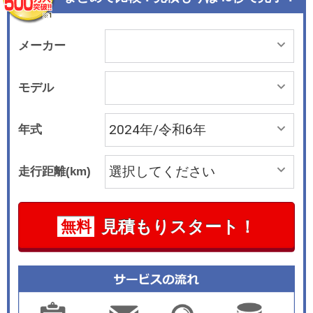
ート」には、スリーポインテッドスターのボンネ
ットマスコットと、5本のクロームルーバーを備
えたデザインを新採用している。リアまわりは、
メーカー
クロームのトリムストリップの上に、「Mercedes
-Benz」のレタリングが加わる。フルLEDのリア
モデル
コンビネーションランプは、ライトカバーがクリ
アになり、 ブラックインサートの入ったデザイン
年式
を採用する。 インテリアは、コックピットディス
プレイとメディアディスプレイがそれぞれ12.3イ
走行距離(km)
ンチに拡大され、静電容量式のステアリングホイ
ールを新採用。対話型インフォテインメントシス
テム「MBUX」も標準装備される。また、従来モ
見積もりスタート！
無料
デルでは3色だったアンビエントライトが、64色
まで選択可能となっている。 さらに、V220 d以外
の4グレードには、滑らかな乗り味を特徴とする
「AIRMATIC サスペンション」を新採用する。 ボ