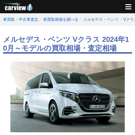
車買取・中古車査定
車買取相場を調べる
メルセデス・ベンツ
Vクラ
メルセデス・ベンツ Vクラス 2024年1
0月～モデルの買取相場・査定相場