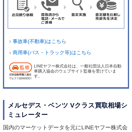
ディカラーはソリッド色の「ジュピターレッド」
「ヴィンテージブルー」「アルペングレー」、メ
タリック色の「カラハリゴールド」「ソーダライ
トブルー」「ハイテックシルバー」を新たに追加
し、全10色の中から選べる。 パワートレーンにつ
事故車(不動車)はこちら
いては従来モデルと同様で、最高出力120kW(163
PS)、最大トルク380Nmを発生する2.0リッター直
商用車(バス・トラック等)はこちら
列4気筒ディーゼルターボエンジンを搭載してい
LINEヤフー株式会社は、一般社団法人日本自動
る。
車購入協会のウェブサイト監修を受けていま
す。
メルセデス・ベンツ Vクラス買取相場シ
ミュレーター
国内のマーケットデータを元にLINEヤフー株式会