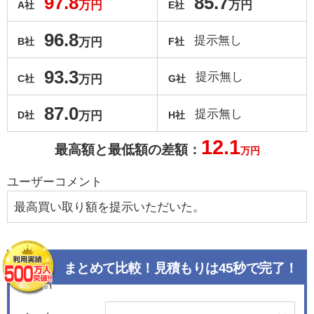
97.8
85.7
万円
万円
A社
E社
96.8
提示無し
万円
B社
F社
93.3
提示無し
万円
C社
G社
87.0
提示無し
万円
D社
H社
12.1
最高額と最低額の差額：
万円
ユーザーコメント
最高買い取り額を提示いただいた。
まとめて比較！見積もりは45秒で完了！