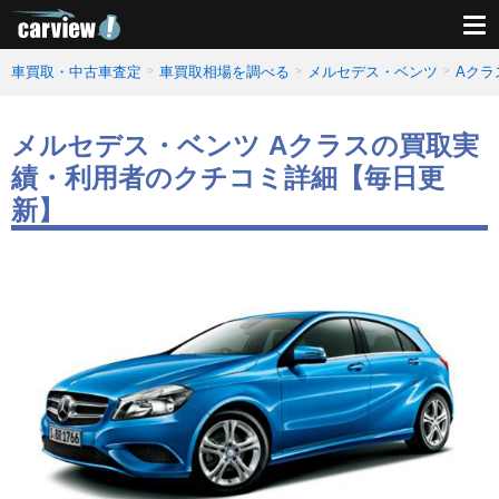
車買取・中古車査定
車買取相場を調べる
メルセデス・ベンツ
Aクラ
メルセデス・ベンツ Aクラスの買取実
績・利用者のクチコミ詳細【毎日更
新】