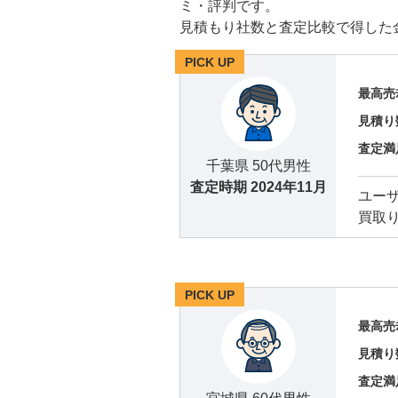
ミ・評判です。
見積もり社数と査定比較で得した
PICK UP
最高売
見積り
査定満
千葉県 50代男性
査定時期
2024年11月
ユー
買取
PICK UP
最高売
見積り
査定満