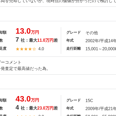
車両を売却していないが、現時点の価値が分かったので検討し
13.0
万円
却額
グレード
その他
7
社：最大
11.0万円
差
数
年式
2002年/平成14
足度
走行距離
4.0
15,001～20,000
ザーコメント
一発査定で最高値だった為。
43.0
万円
却額
グレード
15C
4
社：最大
23.0万円
差
数
年式
2009年/平成21