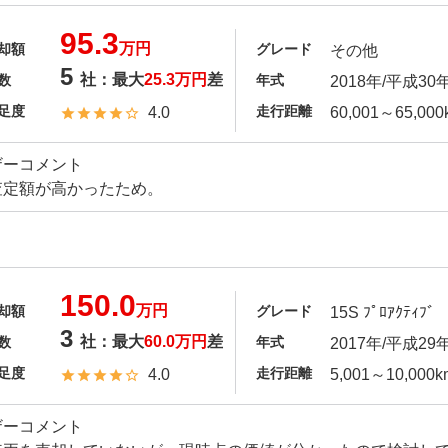
95.3
万円
却額
グレード
その他
5
社：最大
25.3万円
差
数
年式
2018年/平成30
足度
走行距離
4.0
60,001～65,000
ザーコメント
査定額が高かったため。
150.0
万円
却額
グレード
15S ﾌﾟﾛｱｸﾃｨﾌﾞ
3
社：最大
60.0万円
差
数
年式
2017年/平成29
足度
走行距離
4.0
5,001～10,000k
ザーコメント