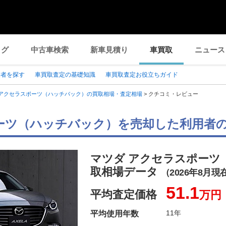
ログ
中古車検索
新車見積り
車買取
ニュース
業者を探す
車買取査定の基礎知識
車買取査定お役立ちガイド
アクセラスポーツ（ハッチバック）の買取相場・査定相場
>
クチコミ・レビュー
ーツ（ハッチバック）を売却した利用者
マツダ アクセラスポーツ
取相場データ
（2026年8月現
51.1
平均査定価格
万円
11年
平均使用年数