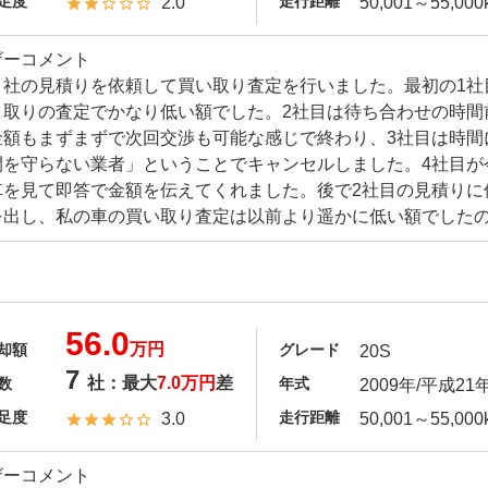
足度
走行距離
2.0
50,001～55,000
ザーコメント
４社の見積りを依頼して買い取り査定を行いました。最初の1社
き取りの査定でかなり低い額でした。2社目は待ち合わせの時間
金額もまずまずで次回交渉も可能な感じで終わり、3社目は時間
間を守らない業者」ということでキャンセルしました。4社目が
車を見て即答で金額を伝えてくれました。後で2社目の見積りに
出し、私の車の買い取り査定は以前より遥かに低い額でしたの.
56.0
万円
却額
グレード
20S
7
社：最大
7.0万円
差
数
年式
2009年/平成21
足度
走行距離
3.0
50,001～55,000
ザーコメント