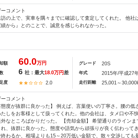
ザーコメント
来訪の上で、実車を隅々までに確認して査定してくれた。 他社
実績から』とのことで、誠意を感じられなかった。
60.0
万円
却額
グレード
20S
6
社：最大
18.0万円
差
数
年式
2015年/平成27
足度
走行距離
2.0
25,001～30,000
ザーコメント
客態度が抜群に良かった】 例えば、言葉使いの丁寧さ。腰の低
わたしをお客様として扱ってくれた。他の会社は、タメ口や不
題外なところばかりだった。 【売却金額】 希望通りのライン
くれ、抜群に良かった。態度や語気から頑張りが良く伝わって
で終わるか、相場よりも15～20万低い金額で、散々交渉しても