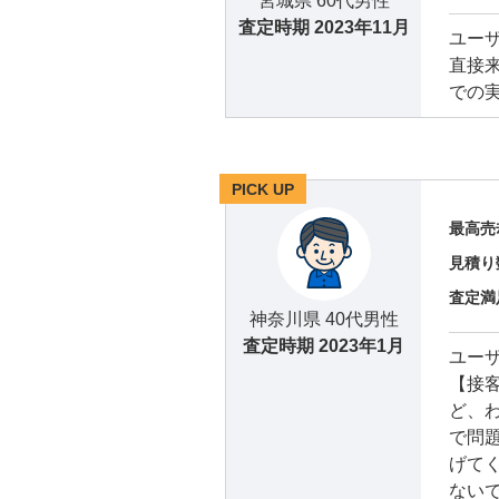
宮城県 60代男性
査定時期
2023年11月
ユー
直接
での
PICK UP
最高売
見積り
査定満
神奈川県 40代男性
査定時期
2023年1月
ユー
【接
ど、
で問
げて
ない