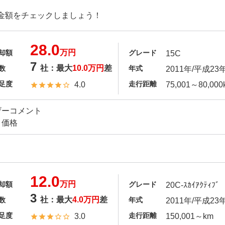
金額をチェックしましょう！
28.0
万円
却額
グレード
15C
7
社：最大
10.0万円
差
数
年式
2011年/平成23
足度
走行距離
4.0
75,001～80,000
ザーコメント
り価格
12.0
万円
却額
グレード
20C-ｽｶｲｱｸﾃｨﾌﾞ
3
社：最大
4.0万円
差
数
年式
2011年/平成23
足度
走行距離
3.0
150,001～km