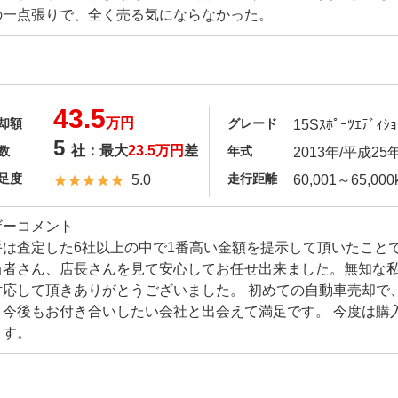
の一点張りで、全く売る気にならなかった。
43.5
万円
却額
グレード
15Sｽﾎﾟｰﾂｴﾃﾞｨｼｮ
5
社：最大
23.5万円
差
数
年式
2013年/平成25
足度
走行距離
5.0
60,001～65,000
ザーコメント
手は査定した6社以上の中で1番高い金額を提示して頂いたこと
当者さん、店長さんを見て安心してお任せ出来ました。無知な
対応して頂きありがとうございました。 初めての自動車売却で
、今後もお付き合いしたい会社と出会えて満足です。 今度は購
ます。