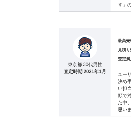
す」
最高売
見積り
査定満
東京都 30代男性
査定時期
2021年1月
ユー
決め
い担
顔で
た中
思い