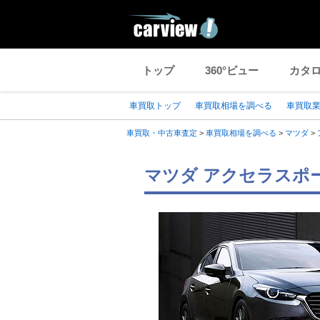
トップ
360°ビュー
カタ
車買取トップ
車買取相場を調べる
車買取
車買取・中古車査定
>
車買取相場を調べる
>
マツダ
>
マツダ アクセラスポ