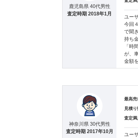
査定満
鹿児島県 40代男性
査定時期
2018年1月
ユー
今回
で聞
持ち
「時
が、
金額を
最高売
見積り
査定満
神奈川県 30代男性
査定時期
2017年10月
ユー