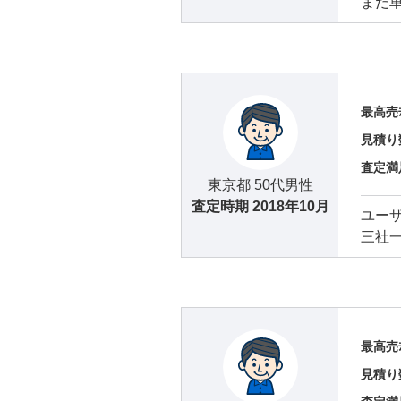
まだ
最高売
見積り
査定満
東京都 50代男性
査定時期
2018年10月
ユー
三社
最高売
見積り