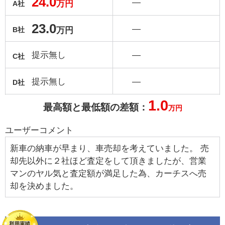
24.0
―
万円
A社
23.0
―
万円
B社
提示無し
―
C社
提示無し
―
D社
1.0
最高額と最低額の差額：
万円
ユーザーコメント
新車の納車が早まり、車売却を考えていました。 売
却先以外に２社ほど査定をして頂きましたが、営業
マンのヤル気と査定額が満足した為、カーチスへ売
却を決めました。