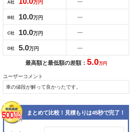
10.0
―
万円
A社
10.0
―
万円
B社
10.0
―
万円
C社
5.0
―
万円
D社
5.0
最高額と最低額の差額：
万円
ユーザーコメント
車の値段が解って良かったです。
まとめて比較！見積もりは45秒で完了！