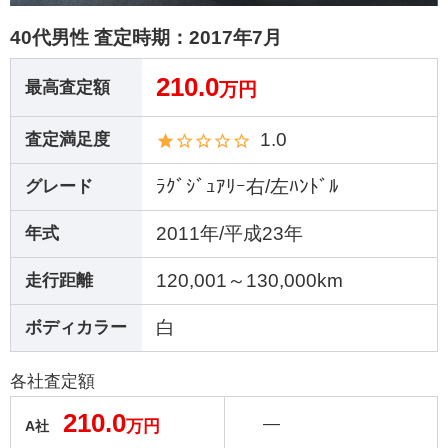
40代男性 査定時期：
2017年7月
210.0
最高査定額
万円
1.0
査定満足度
ﾗｸﾞｼﾞｭｱﾘｰ右/左ﾊﾝﾄﾞﾙ
グレード
2011年/平成23年
年式
120,001～130,000km
走行距離
白
ボディカラー
各社査定額
210.0
―
万円
A社