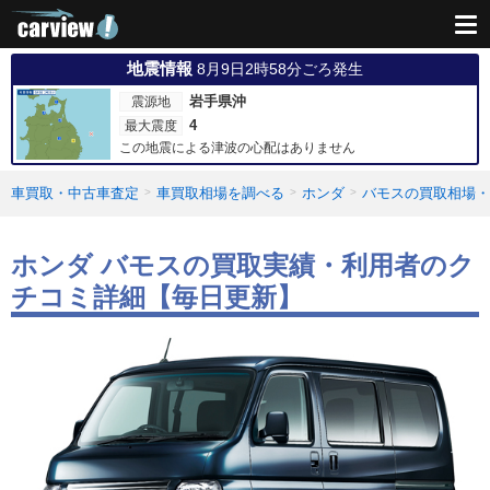
地震情報
8月9日2時58分ごろ発生
岩手県沖
震源地
4
最大震度
この地震による津波の心配はありません
車買取・中古車査定
車買取相場を調べる
ホンダ
バモスの買取相場・
ホンダ バモスの買取実績・利用者のク
チコミ詳細【毎日更新】