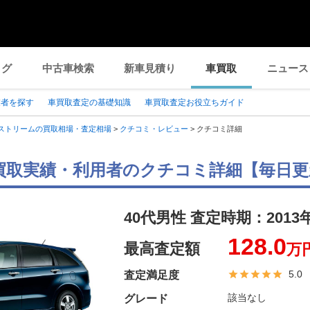
ログ
中古車検索
新車見積り
車買取
ニュース
業者を探す
車買取査定の基礎知識
車買取査定お役立ちガイド
ストリームの買取相場・査定相場
>
クチコミ・レビュー
>
クチコミ詳細
買取実績・利用者のクチコミ詳細【毎日更
40代男性 査定時期：
2013
128.0
最高査定額
万
5.0
査定満足度
該当なし
グレード