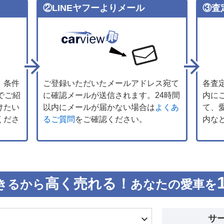
②LINEヤフーよりメール
③査
、条件
ご登録いただいたメールアドレス宛て
各査
でご紹
に確認メールが送信されます。24時間
内に
けたい
以内にメールが届かない場合は
よくあ
て、
くださ
るご質問
をご確認ください。
内な
高く売れる！
きるから
あなたの愛車を
サ