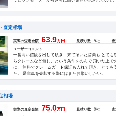
てビッグモーターからさらに高い金額が示されたので
・査定相場
63.9
万円
5社
実際の査定金額
見積り数
査
ユーザーコメント
一番高い値段を出して頂き、来て頂いた営業も とても
らクレームなど無し、という条件をのんで 頂いた上で
に、 無料でクレームガード保証も入れて頂き、とても
た。 是非車を売却する際にはまたお願いしたい。
定相場
75.0
万円
8社
実際の査定金額
見積り数
査