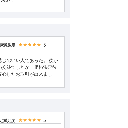
、決めた。
5
定満足度
感じのいい人であった。 後か
の交渉でしたが、価格決定後
安心したお取引が出来まし
5
定満足度