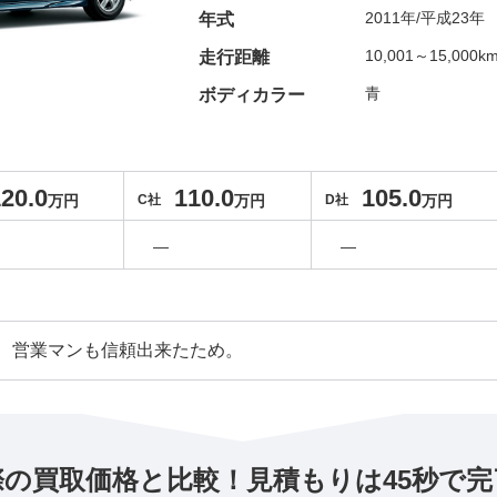
2011年/平成23年
年式
10,001～15,000k
走行距離
青
ボディカラー
20.0
110.0
105.0
万円
C社
万円
D社
万円
―
―
、営業マンも信頼出来たため。
際の買取価格と比較！見積もりは45秒で完