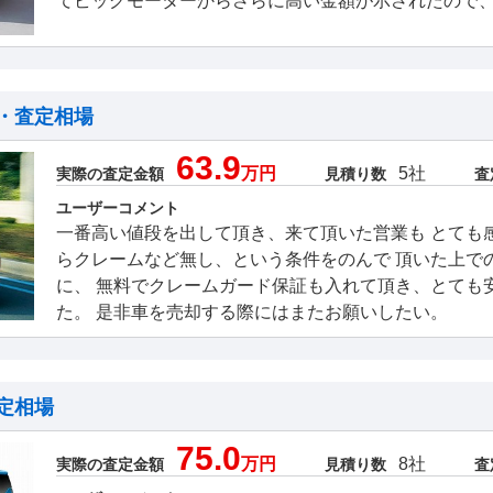
てビッグモーターからさらに高い金額が示されたので
・査定相場
63.9
万円
5社
実際の査定金額
見積り数
査
ユーザーコメント
一番高い値段を出して頂き、来て頂いた営業も とても
らクレームなど無し、という条件をのんで 頂いた上で
に、 無料でクレームガード保証も入れて頂き、とても
た。 是非車を売却する際にはまたお願いしたい。
定相場
75.0
万円
8社
実際の査定金額
見積り数
査