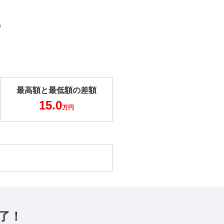
m
最高額と最低額の差額
15.0
万円
了！