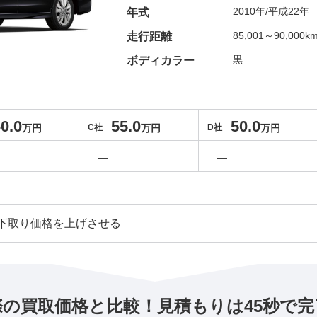
2010年/平成22年
年式
85,001～90,000k
走行距離
黒
ボディカラー
0.0
55.0
50.0
万円
C社
万円
D社
万円
―
―
下取り価格を上げさせる
際の買取価格と比較！見積もりは45秒で完