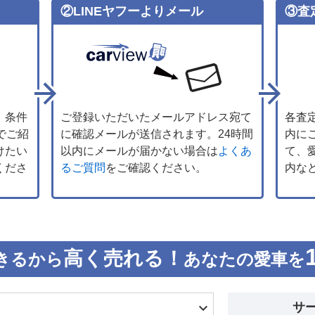
②LINEヤフーよりメール
③査
、条件
ご登録いただいたメールアドレス宛て
各査
でご紹
に確認メールが送信されます。24時間
内に
けたい
以内にメールが届かない場合は
よくあ
て、
くださ
るご質問
をご確認ください。
内な
高く売れる！
きるから
あなたの愛車を
サ