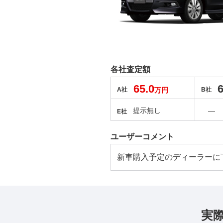
各社査定額
65.0
6
A社
万円
B社
提示無し
―
E社
ユーザーコメント
新車購入予定のディーラーに
実