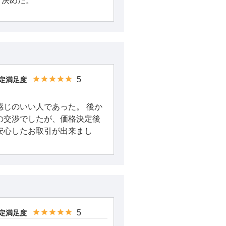
、決めた。
5
定満足度
感じのいい人であった。 後か
の交渉でしたが、価格決定後
安心したお取引が出来まし
5
定満足度