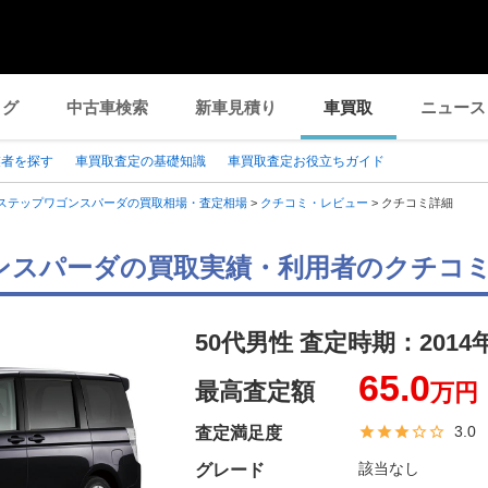
ログ
中古車検索
新車見積り
車買取
ニュース
業者を探す
車買取査定の基礎知識
車買取査定お役立ちガイド
ステップワゴンスパーダの買取相場・査定相場
>
クチコミ・レビュー
>
クチコミ詳細
ンスパーダの買取実績・利用者のクチコ
50代男性 査定時期：
2014
65.0
最高査定額
万円
3.0
査定満足度
該当なし
グレード