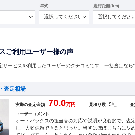
年式
走行距離(km)
スご利用ユーザー様の声
定サービスを利用したユーザーのクチコミです。一括査定なら
・査定相場
70.0
万円
5社
実際の査定金額
見積り数
査
ユーザーコメント
オートバックスの担当者の対応や説明が良心的で、査
し、大変信頼できると思った。当初はほぼこちらに決