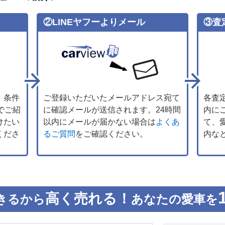
②LINEヤフーよりメール
③査
、条件
ご登録いただいたメールアドレス宛て
各査
でご紹
に確認メールが送信されます。24時間
内に
けたい
以内にメールが届かない場合は
よくあ
て、
くださ
るご質問
をご確認ください。
内な
高く売れる！
きるから
あなたの愛車を