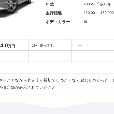
2006年/平成18年
年式
120,001～130,00
走行距離
白
ボディカラー
4.0
提示無し
―
万円
C社
―
―
さることながら査定士が親切でしつこくなく感じが良かった。
の査定額が表示されていたこと