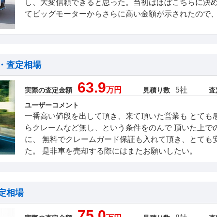
し、大変信頼できると思った。当初はほぼこちらに決
てビッグモーターからさらに高い金額が示されたので
・査定相場
63.9
万円
5社
実際の査定金額
見積り数
査
ユーザーコメント
一番高い値段を出して頂き、来て頂いた営業も とても
らクレームなど無し、という条件をのんで 頂いた上で
に、 無料でクレームガード保証も入れて頂き、とても
た。 是非車を売却する際にはまたお願いしたい。
定相場
75.0