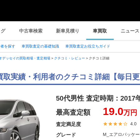
ログ
中古車検索
新車見積り
車買取
ニュース
業者を探す
車買取査定の基礎知識
車買取査定お役立ちガイド
オデッセイの買取相場・査定相場
>
クチコミ・レビュー
>
クチコミ詳細
買取実績・利用者のクチコミ詳細【毎日更
50代男性 査定時期：
2017
19.0
最高査定額
万円
4.0
査定満足度
M_エアロパッケージ(
グレード