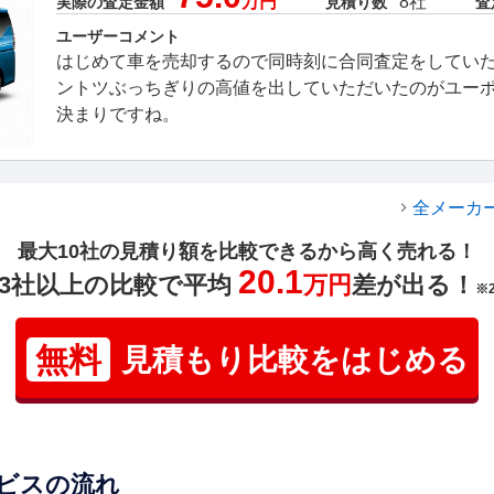
万円
8社
実際の査定金額
見積り数
査
ユーザーコメント
はじめて車を売却するので同時刻に合同査定をしてい
ントツぶっちぎりの高値を出していただいたのがユー
決まりですね。
全メーカ
最大10社の見積り額を比較できるから高く売れる！
20.1
3社以上の比較で平均
万円
差が出る！
※
無料
見積もり比較をはじめる
ビスの流れ