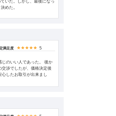
めていた。しかし、最後になっ
、決めた。
5
定満足度
感じのいい人であった。 後か
の交渉でしたが、価格決定後
安心したお取引が出来まし