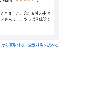
5
定満足度
ただきました。合計８社の中ダ
ポスさんです。やっぱり値段で
ーから買取相場・査定相場を調べる
2