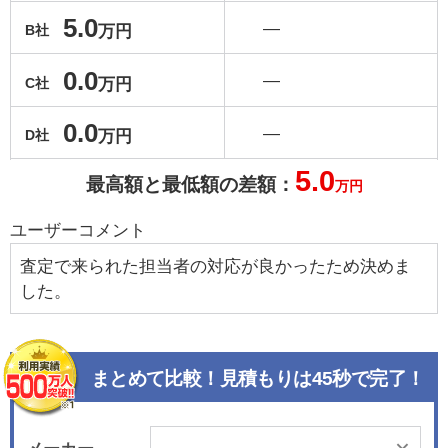
5.0
―
万円
B社
0.0
―
万円
C社
0.0
―
万円
D社
5.0
最高額と最低額の差額：
万円
ユーザーコメント
査定で来られた担当者の対応が良かったため決めま
した。
まとめて比較！見積もりは45秒で完了！