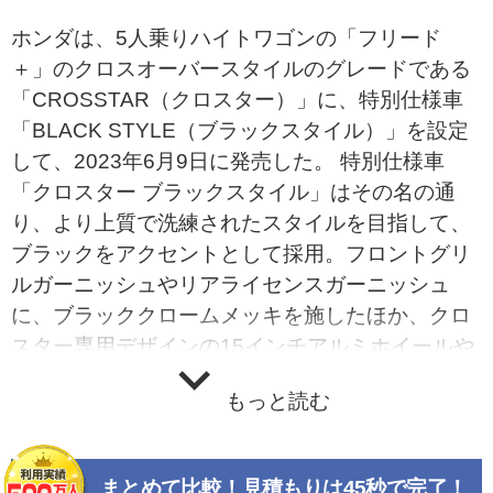
ホンダは、5人乗りハイトワゴンの「フリード
＋」のクロスオーバースタイルのグレードである
「CROSSTAR（クロスター）」に、特別仕様車
「BLACK STYLE（ブラックスタイル）」を設定
して、2023年6月9日に発売した。 特別仕様車
「クロスター ブラックスタイル」はその名の通
り、より上質で洗練されたスタイルを目指して、
ブラックをアクセントとして採用。フロントグリ
ルガーニッシュやリアライセンスガーニッシュ
に、ブラッククロームメッキを施したほか、クロ
スター専用デザインの15インチアルミホイールや
ドアミラー、アウタードアハンドル、ルーフレー
もっと読む
ルなどもブラックで統一。フロント・リアともに
ロアースポイラー、ロアーガーニッシュにガンメ
タリック塗装仕上げとなっている。 ボディカラー
まとめて比較！見積もりは45秒で完了！