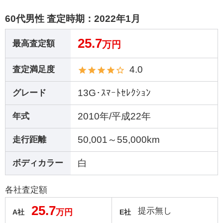
60代男性 査定時期：
2022年1月
25.7
最高査定額
万円
4.0
査定満足度
13G･ｽﾏｰﾄｾﾚｸｼｮﾝ
グレード
2010年/平成22年
年式
50,001～55,000km
走行距離
白
ボディカラー
各社査定額
25.7
提示無し
万円
A社
E社