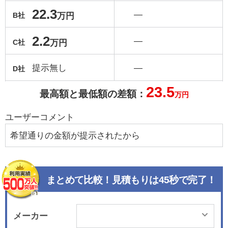
22.3
―
万円
B社
2.2
―
万円
C社
提示無し
―
D社
23.5
最高額と最低額の差額：
万円
ユーザーコメント
希望通りの金額が提示されたから
まとめて比較！見積もりは45秒で完了！
メーカー