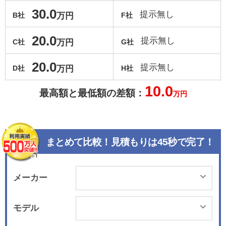
30.0
提示無し
万円
B社
F社
20.0
提示無し
万円
C社
G社
20.0
提示無し
万円
D社
H社
10.0
最高額と最低額の差額：
万円
まとめて比較！見積もりは45秒で完了！
メーカー
モデル